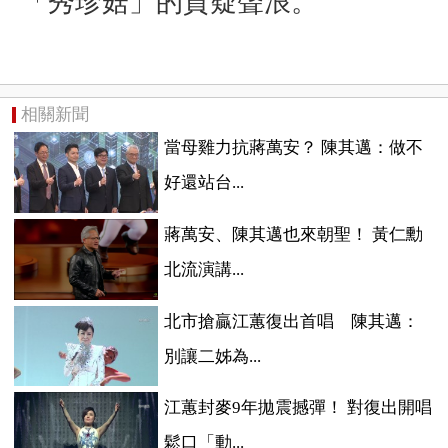
「秀珍菇」的質疑聲浪。
相關新聞
當母雞力抗蔣萬安？ 陳其邁：做不
好還站台...
蔣萬安、陳其邁也來朝聖！ 黃仁勳
北流演講...
北市搶贏江蕙復出首唱 陳其邁：
別讓二姊為...
江蕙封麥9年拋震撼彈！ 對復出開唱
鬆口「動...