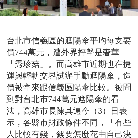
台北市信義區的遮陽傘平均每支要
價744萬元，遭外界抨擊是奢華
「秀珍菇」。而高雄市近期也在捷
運與輕軌交界試辦手動遮陽傘，造
價被拿來跟信義區陽傘比較。被問
到對台北市744萬元遮陽傘的看
法，高雄市長陳其邁今（3）日
表
示，各縣市財政條件不同，「有些
人比較有錢，錢要怎麼花由自己決