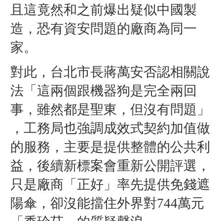
且這竟然和之前爆出疑似中國製
造，恐有資安問題的廠商為同一
家。
對此，台北市長蔣萬安
否認
相關說
法
「
這兩個跟機器狗是完全兩回
事，雖然都是聖東，但沒有問題」
，
工務局也強調成效式契約加值做
的服務，
主要是提供整體的公共利
益，後續新標案會重新公開評選，
只是廠商「正好」率先提供免錢遮
陽傘，卻沒能擋住外界對744萬元