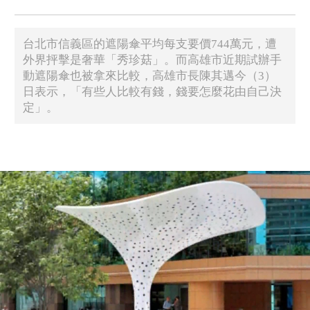
台北市信義區的遮陽傘平均每支要價744萬元，遭
外界抨擊是奢華「秀珍菇」。而高雄市近期試辦手
動遮陽傘也被拿來比較，高雄市長陳其邁今（3）
日表示，「有些人比較有錢，錢要怎麼花由自己決
定」。