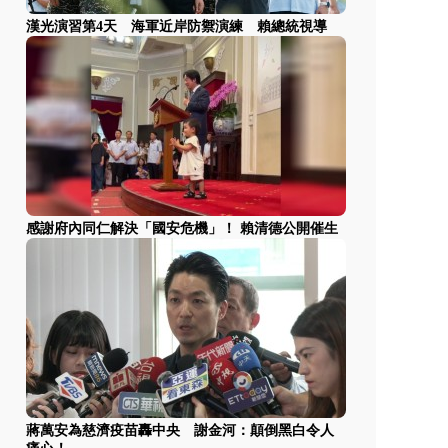
漢光演習第4天 海軍近岸防禦演練 賴總統視導
感謝府內同仁解決「國安危機」！ 賴清德公開催生
蔣萬安為慈濟疫苗轟中央 謝金河：顛倒黑白令人