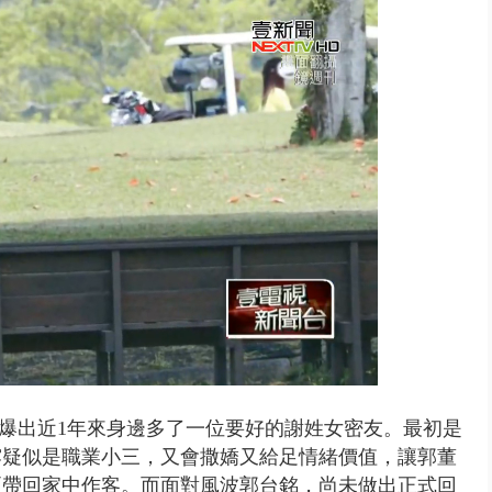
」劇場版超人氣限量特典 粉絲排...
爆出近1年來身邊多了一位要好的謝姓女密友。最初是
露疑似是職業小三，又會撒嬌又給足情緒價值，讓郭董
至帶回家中作客。而
面對風波郭台銘，尚未做出正式回