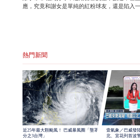
應，究竟和謝女是單純的紅粉球友，還是陷入
熱門新聞
近25年最大顆颱風！ 巴威暴風圈「壟罩4
壹氣象／巴威發
分之3台灣」
北、宜花列首波