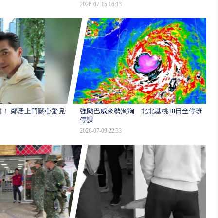
2026-07-15 16:13
逝！ 鄰居上門關心驚見倒
強颱巴威來勢洶洶 北北基桃10日全停班
停課
2026-07-09 22:33