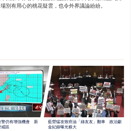
一場別有用心的桃花疑雲，也令外界議論紛紛。
陸警仍有增強機會 新
藍營猛攻致癌油「綠友友」翻車 政治獻
警戒區
金紀錄曝光糗大