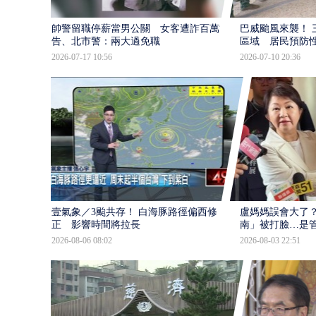
帥警留職停薪當男公關 女客遭詐百萬提
巴威颱風來襲！ 
告、北市警：兩大過免職
區域 居民預防
2026-07-17 10:56
2026-07-10 20:36
壹氣象／3颱共存！ 白海豚路徑偏西修
盧媽媽誤會大了？
正 影響時間將拉長
南」被打臉…是
2026-08-06 08:02
2026-08-03 22:51