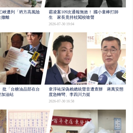
三峽遭列「坍方高風險」
霸凌案109次通報無效！ 國小童棒打師
性撤離
生 家長竟持杖闖校嗆聲
2026-07-30 19:04
 批「台糖油品部在台
韋淳祐深偽賴總統聲音遭查辦 蔣萬安態
管加油站
度急轉彎、李四川力挺
2026-07-30 16:58