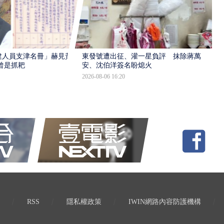
建人員支津名冊」赫見黃
東發號遭出征、灌一星負評 抹除蔣萬
曾是抓耙
安、沈伯洋簽名盼熄火
2026-08-06 16:20
RSS
隱私權政策
IWIN網路內容防護機構