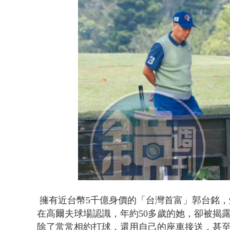
「吉伊卡哇
Loaded
:
Unmute
37.65%
擁有近台幣5千億身價的「台灣首富」郭台銘，
在高爾夫球場認識，年約50多歲的她，卻被揭
除了常常相約打球，還用自己的座車接送，甚