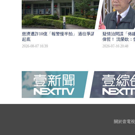
慈濟遭詐10億「報警慢半拍」 過往爭議遭
疑情治間諜「佈
起底
偉哲！ 沈榮欽：
2026-08-07 16:39
2026-07-16 20:48
關於壹電視