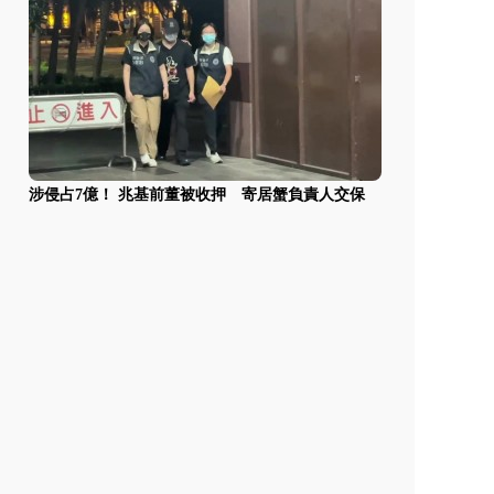
涉侵占7億！ 兆基前董被收押 寄居蟹負責人交保