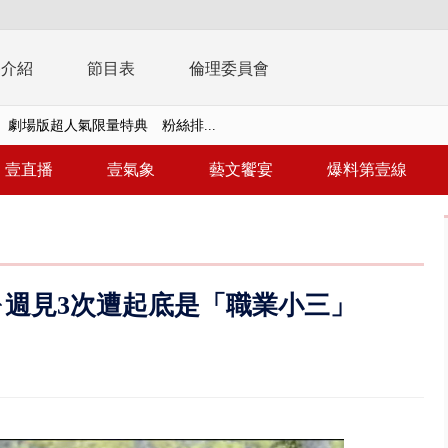
播介紹
節目表
倫理委員會
大逆轉！ 證實慈濟買BNT遭詐10...
天 海軍近岸防禦演練 賴總統...
壹直播
壹氣象
藝文饗宴
爆料第壹線
濟疫苗轟中央 謝金河：顛倒黑白...
.6億未提告 網友炸鍋：財報怎過...
 兆基前董被收押 寄居蟹負責人...
週見3次遭起底是「職業小三」
豚颱風龜速前進！ 周末兩天降...
園槍擊！ 14歲槍手開火釀多師...
%下架標準惹議 傳石崇良、姜至...
年！ 8／8見面會限40粉絲 YG大...