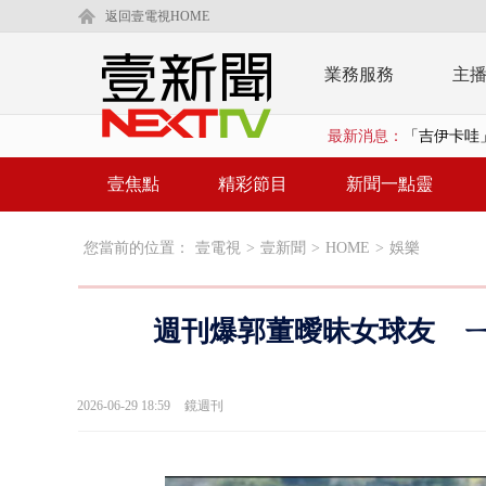
返回壹電視HOME
業務服務
主
最新消息：
「疫苗採購」
漢光演習第4
壹焦點
精彩節目
新聞一點靈
蔣萬安為慈
您當前的位置：
壹電視
>
壹新聞
>
HOME
>
娛樂
慈濟遭詐10
涉侵占7億！
週刊爆郭董曖昧女球友 ㄧ
壹氣象／白海
泰國傳嚴重校
2026-06-29 18:59
鏡週刊
中聯毒油20
BP出道10周