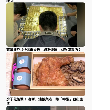
痛心！
慈濟遭詐10.6億未提告 網友炸鍋：財報怎過的？
少子化衝擊！ 喜餅、油飯業者 靠「轉型」殺出血
路