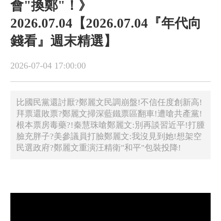
會"換鄭"！》
2026.07.04【2026.07.04『年代向
錢看』週末精選】
2026-07-04 17:00:00
比國民黨還討厭?鄭麗文民調崩盤!不信任度創新高!
拜票還敗票?鄭麗文掃深藍鐵票區翻車!遭嗆共產黨!
根本票房毒藥?!秦慧珠嗆鄭麗文:別再談習近平!打腫
臉充胖子?美參議員打臉鄭麗文:我沒見到她!想架空
民選政府?鄭麗文重演汪精衛"和平"包裝投降!