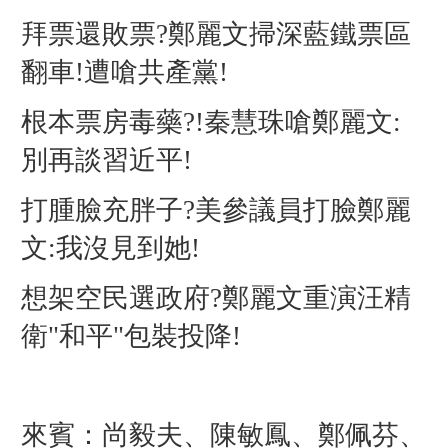
拜票還敗票?鄭麗文掃深藍鐵票區
翻車!遭嗆共產黨!
根本票房毒藥?!秦慧珠嗆鄭麗文:
別再談習近平!
打腫臉充胖子?美參議員打臉鄭麗
文:我沒見到她!
想架空民選政府?鄭麗文重演汪精
衛"和平"包裝投降!
來賓：尚毅夫、陳敏鳳、鄭佩芬、