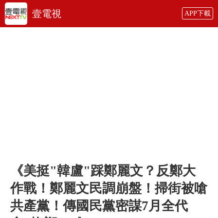
壹電視
APP下載
《美挺"韓盧"踩鄭麗文？反鄭大
作戰！鄭麗文民調崩盤！掃街被嗆
共產黨！傳國民黨密謀7月全代