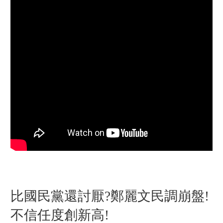
比國民黨還討厭?鄭麗文民調崩盤!
不信任度創新高!