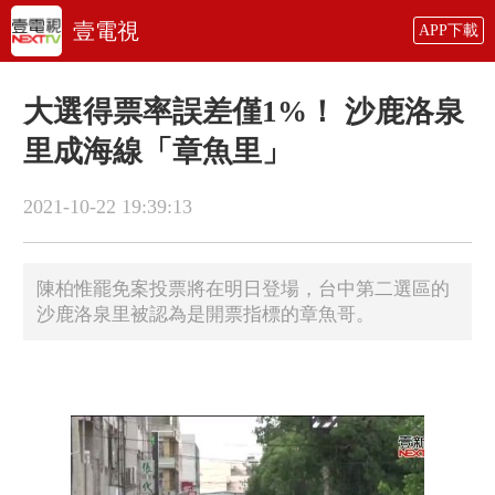
壹電視
APP下載
大選得票率誤差僅1%！ 沙鹿洛泉
里成海線「章魚里」
2021-10-22 19:39:13
陳柏惟罷免案投票將在明日登場，台中第二選區的
沙鹿洛泉里被認為是開票指標的章魚哥。