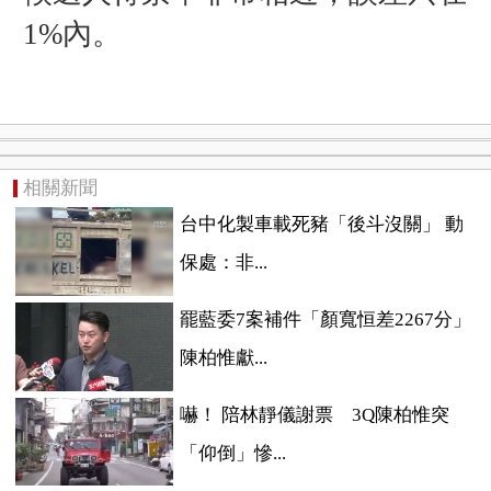
1%內。
相關新聞
台中化製車載死豬「後斗沒關」 動
保處：非...
罷藍委7案補件「顏寬恒差2267分」
陳柏惟獻...
嚇！ 陪林靜儀謝票 3Q陳柏惟突
「仰倒」慘...