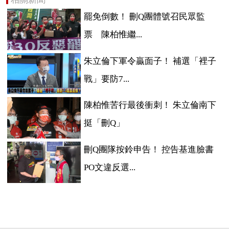
罷免倒數！ 刪Q團體號召民眾監
票 陳柏惟繼...
朱立倫下軍令贏面子！ 補選「裡子
戰」要防7...
陳柏惟苦行最後衝刺！ 朱立倫南下
挺「刪Q」
刪Q團隊按鈴申告！ 控告基進臉書
PO文違反選...