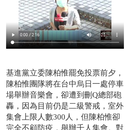
基進黨立委陳柏惟罷免投票前夕，
陳柏惟團隊將在台中烏日一處停車
場舉辦音樂會，卻遭到刪Q總部砲
轟，因為目前仍是二級警戒，室外
集會上限人數300人，但陳柏惟卻
完全不顧防疫，舉辦千人集會。對