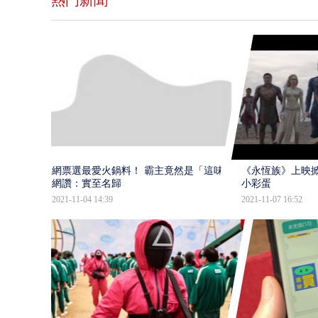
熱門新聞
網票選最愛火鍋料！ 霸主竟然是「這味」
《永恆族》上映掀
網讚：實至名歸
小彩蛋
2021-11-04 14:39
2021-11-07 16:52