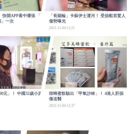
 快開APP看中哪張 「怎
「長賜輪」卡蘇伊士運河！ 受損船首驚人
圍」一次
傷勢曝光
2021-11-04 11:21
0元」！ 中國32歲小資
韓蜂蜜飲驗出「甲氧沙林」！ 4港人肝損
傷送醫
2021-11-04 11:37