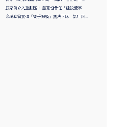
顏家傳介入重劃區！ 顏寬恒曾任「建設董事...
席琳狄翁驚傳「幾乎癱瘓」無法下床 親姐回...