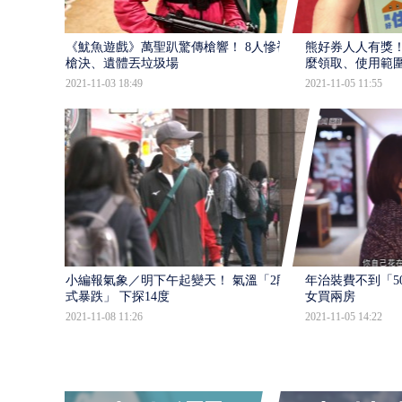
《魷魚遊戲》萬聖趴驚傳槍響！ 8人慘被
熊好券人人有獎！
槍決、遺體丟垃圾場
麼領取、使用範
2021-11-03 18:49
2021-11-05 11:55
小編報氣象／明下午起變天！ 氣溫「2段
年治裝費不到「50
式暴跌」 下探14度
女買兩房
2021-11-08 11:26
2021-11-05 14:22