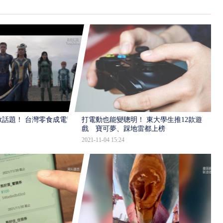
話題！ 台灣零食成電影
打電動也能變聰明！ 東大學生推12款遊
戲 寶可夢、踩地雷都上榜
2021-11-04 15:24