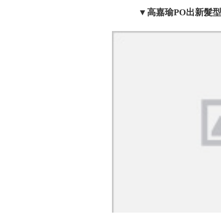
▼
高嘉瑜PO出新髮