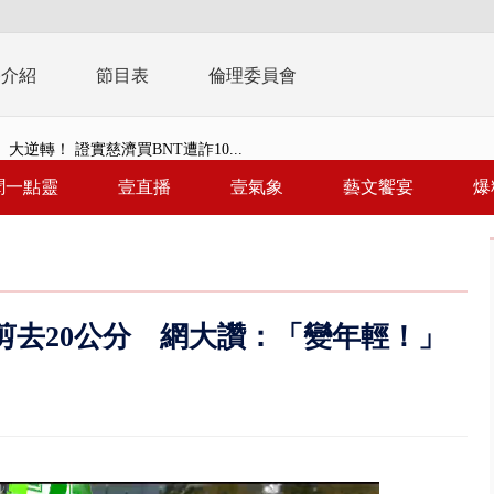
播介紹
節目表
倫理委員會
大逆轉！ 證實慈濟買BNT遭詐10...
t天花板崩落「鷹架倒塌」砸傷嬤 客...
聞一點靈
壹直播
壹氣象
藝文饗宴
爆
10億！ 豪宅藏「9千萬鈔票磚、...
 「一鴨三吃」、「客家攪福」...
 雨彈將炸台中以北 不排除明...
剪去20公分 網大讚：「變年輕！」
豚颱風龜速前進！ 周末兩天降...
園槍擊！ 14歲槍手開火釀多師...
%下架標準惹議 傳石崇良、姜至...
年！ 8／8見面會限40粉絲 YG大...