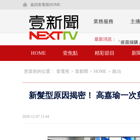
返回壹電視HOME
業務服務
主
最新消息：
「疫苗採購」
LaLapor
HOME
壹焦點
精彩節目
新
名律狠詐慈濟
您當前的位置：
壹電視
>
壹新聞
>
HOME
>
政治
父親節限定！
白海豚海警！
新髮型原因揭密！ 高嘉瑜一次
壹氣象／白海
泰國傳嚴重校
2020-12-07 11:44
中聯毒油20
BP出道10周