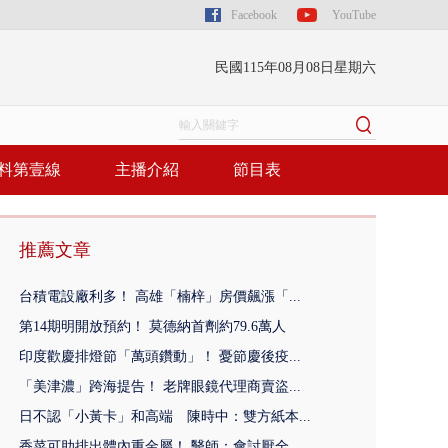
Facebook
YouTube
民國115年08月08日星期六
料第壹線
主播介紹
節目表
推薦文章
台積電設廠利多！ 高雄「楠梓」房價飆漲「...
第14期明開放預約！ 莫德納首劑約79.6萬人
印度歡慶排燈節「萬頭鑽動」！ 憂節慶後疫...
「美津濃」跨海提告！ 老牌眼鏡代理商賣盜...
日不認「小黃卡」和高端 陳時中：雙方紙本...
香菜可助排出體內重金屬！ 醫師：會討厭全...