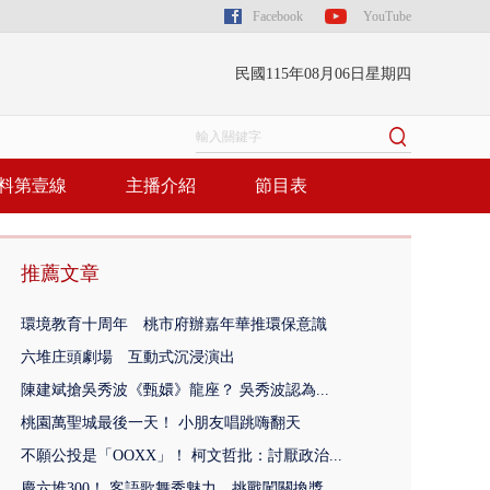
Facebook
YouTube
民國115年08月06日星期四
料第壹線
主播介紹
節目表
推薦文章
環境教育十周年 桃市府辦嘉年華推環保意識
六堆庄頭劇場 互動式沉浸演出
陳建斌搶吳秀波《甄嬛》龍座？ 吳秀波認為...
桃園萬聖城最後一天！ 小朋友唱跳嗨翻天
不願公投是「OOXX」！ 柯文哲批：討厭政治...
慶六堆300！ 客語歌舞秀魅力 挑戰闖關換獎...