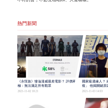
熱門新聞
​《永恆族》慘淪漫威最差電影？ 評價兩
國家級邊緣人？ 
極：無法滿足所有觀眾
複」 他揭關鍵原
2021-11-02 18:21
2021-11-03 14:03