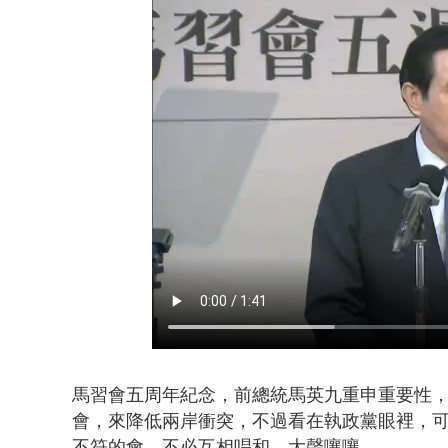
暗網買500
馬習會五周年紀念，前總統馬英九重申重要性，
會，來降低兩岸衝突，不過看在執政黨眼裡，
不符的會，不必互相唱和、大聲嚷嚷。