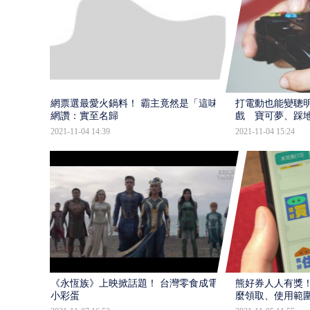
網票選最愛火鍋料！ 霸主竟然是「這味」
打電動也能變聰明
網讚：實至名歸
戲 寶可夢、踩
2021-11-04 14:39
2021-11-04 15:24
《永恆族》上映掀話題！ 台灣零食成電影
熊好券人人有獎！
小彩蛋
麼領取、使用範