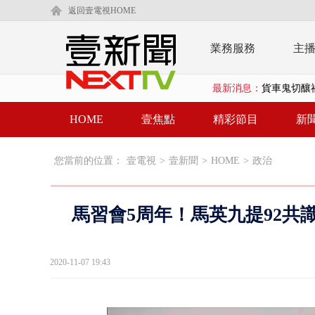
返回壹電視HOME
業務服務
主
貨車鬼切釀
最新消息：
白海豚逼近.
HOME
壹焦點
精彩節目
新
利慾薰心！ 
您當前的位置：
壹電視
>
壹新聞
>
HOME
>
政治
翁曉玲又拋
父親節泡湯？
馬習會5周年！馬英九提92共
EZ WAY
救生員大武崙
2020-11-07 19:43
狠詐慈濟「1
漢光42號