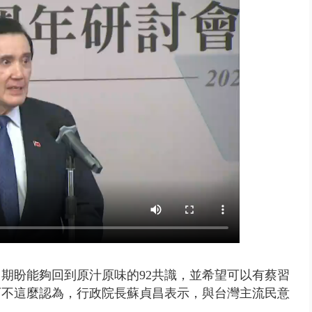
0萬筆個資！ 網軍洩密中共遭起訴...
期盼能夠回到原汁原味的92共識，並希望可以有蔡習
可不這麼認為，行政院長蘇貞昌表示，與台灣主流民意