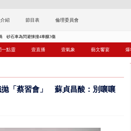
播介紹
節目表
倫理委員會
禍 砂石車為閃避悚撞4車釀3傷
..北市「颱風整備假」？ 蔣萬安...
聞一點靈
壹直播
壹氣象
藝文饗宴
爆
美女律師涉龐大洗錢鏈 通緝港...
刪凍預算 韓國瑜勸她思考「今年...
 白海豚逼近「明恐海警」北台...
識拋「蔡習會」 蘇貞昌酸：別嚷嚷
個資爭議 連戰媳婦轟財政部不負責任
戲水失蹤！ 搜救艇翻覆4警消落...
0.8億」 名律師聯手掮客騙買「B...
演習第二日 防護關鍵基礎設施