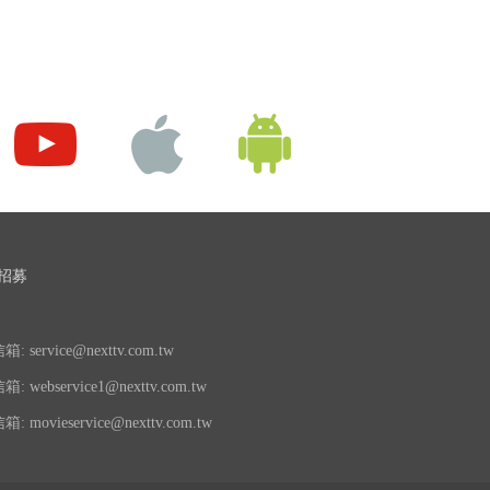
招募
 service@nexttv.com.tw
 webservice1@nexttv.com.tw
 movieservice@nexttv.com.tw