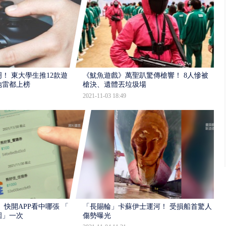
！ 東大學生推12款遊
《魷魚遊戲》萬聖趴驚傳槍響！ 8人慘被
地雷都上榜
槍決、遺體丟垃圾場
2021-11-03 18:49
 快開APP看中哪張 「怎
「長賜輪」卡蘇伊士運河！ 受損船首驚人
圍」一次
傷勢曝光