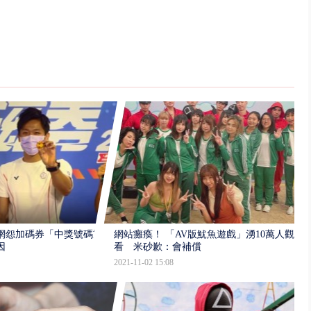
網怨加碼券「中獎號碼重
網站癱瘓！ 「AV版魷魚遊戲」湧10萬人觀
因
看 米砂歉：會補償
2021-11-02 15:08