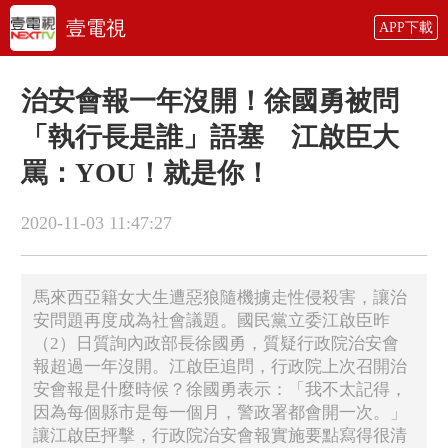
壹電視
APP下載
治安會報一年沒開！徐國勇被問
「執行長是誰」語塞 江啟臣大
罵：YOU！就是你！
2020-11-03 11:47:27
馬來西亞籍女大生遭惡狼隨機擄走性侵殺害，讓治
安問題再度成為社會議題。國民黨立委江啟臣昨
（2）日質詢內政部長徐國勇，質疑行政院治安會
報超過一年沒開。江啟臣追問，行政院上次召開治
安會報是什麼時候？徐國勇表示：「我不太記得，
因為每個縣市是每一個月，警政署都會開一次。」
讓江啟臣抨擊，行政院治安會報實施要點寫得很清