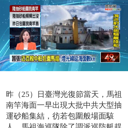
昨（25）日臺灣光復節當天，馬祖
南竿海面一早出現大批中共大型抽
運砂船集結，彷若包圍般場面駭
人。馬祖海巡隊除了調派巡防艇趕