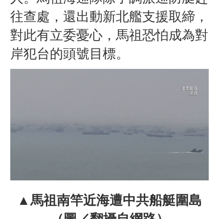
往查處，還出動新北艦支援取締，
對此有立委憂心，馬祖恐怕成為對
岸犯台的頭號目標。
▲馬祖南竿近海遭中共船艇圍島