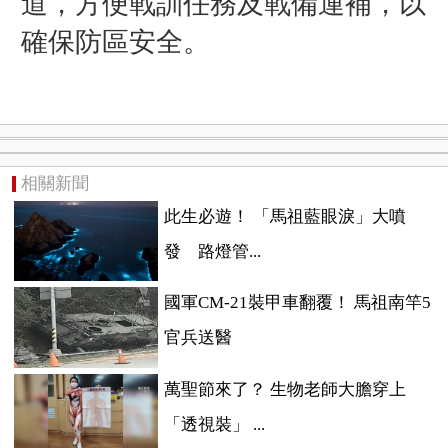
道，方便戰訓任務及戰備運補，以
確保防區安全。
相關新聞
此生必遊！ 「馬祖藍眼淚」大噴
發 路燈管...
國軍CM-21裝甲車翻覆！ 馬祖南竿5
官兵送醫
萬聖節來了？ 生物老師大膽穿上
「透視裝」 ...