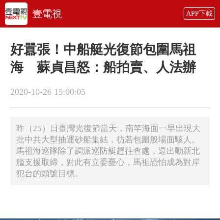
壹電視
APP下載
好囂張！中船艇光復節包圍馬祖
海 蘇貞昌怒：船拍賣、人法辦
2020-10-26 15:00:05
昨（25）日臺灣光復節當天，南竿海面一早出現大
批中共大型抽運砂船集結，彷若包圍般場面駭人。
馬祖海巡隊除了調派巡防艇趕往查處，還出動新北
艦支援取締，對此有立委憂心，馬祖恐怕成為對岸
犯台的頭號目標。