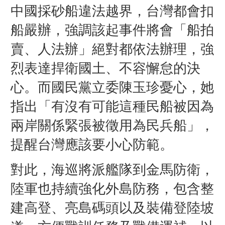
中國採砂船違法越界，台灣都會扣
船嚴辦，強調該起事件將會「船拍
賣、人法辦」絕對都依法辦理，強
烈表達捍衛國土、不容懈怠的決
心。而
國民黨立委陳玉珍憂心，她
指出「有沒有可能這種民船被因為
兩岸關係緊張被徵用為民兵船」，
提醒台灣應該要小心防範。
對此，海巡將派艦隊到金馬防衛，
陸軍也持續強化外島防務，包含整
建高登、亮島碼頭以及裝備登陸坡