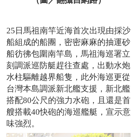
（圖／翻攝自網路
）
25日馬祖南竿近海首次出現由採沙
船組成的船團，密密麻麻的抽運砂
船彷彿包圍南竿島，馬祖海巡署立
刻調派巡防艇趕往查處，出動水炮
水柱驅離越界船隻，此外海巡更從
台灣本島調派新北艦支援，新北艦
搭配80公尺的強力水砲，且還是首
艘搭載40快砲的海巡艦艇，宣示意
味強烈。