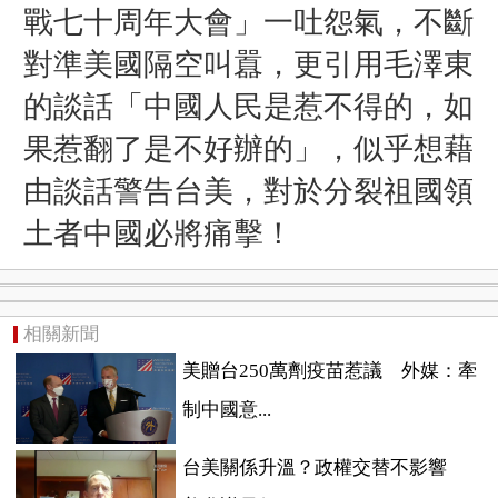
戰七十周年大會」一吐怨氣，不斷
對準美國隔空叫囂，更引用毛澤東
的談話「中國人民是惹不得的，如
果惹翻了是不好辦的」，似乎想藉
由談話警告台美，對於分裂祖國領
土者中國必將痛擊！
相關新聞
美贈台250萬劑疫苗惹議 外媒：牽
制中國意...
台美關係升溫？政權交替不影響