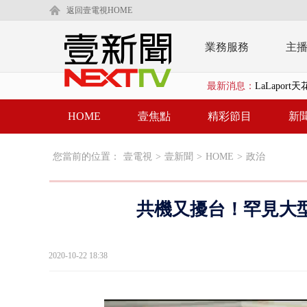
返回壹電視HOME
業務服務
主
LaLapor
最新消息：
名律狠詐慈濟
HOME
壹焦點
精彩節目
新
父親節限定！
白海豚海警！
您當前的位置：
壹電視
>
壹新聞
>
HOME
>
政治
沖繩機場航班
泰國傳嚴重校
共機又擾台！罕見大
中聯毒油20
2020-10-22 18:38
BP出道10周
「吉伊卡哇