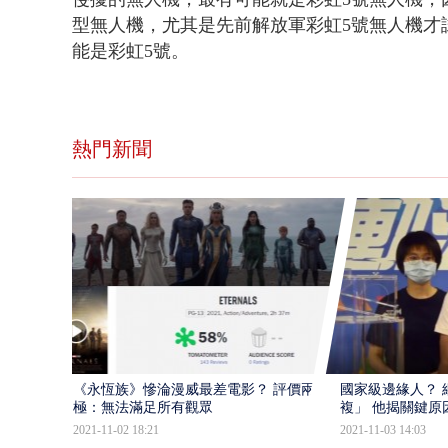
型無人機，尤其是先前解放軍彩虹5號無人機才
能是彩虹5號。
熱門新聞
​《永恆族》慘淪漫威最差電影？ 評價兩
國家級邊緣人？ 
極：無法滿足所有觀眾
複」 他揭關鍵原
2021-11-02 18:21
2021-11-03 14:03