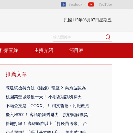
Facebook
YouTube
民國115年08月07日星期五
料第壹線
主播介紹
節目表
推薦文章
陳建斌搶吳秀波《甄嬛》龍座？ 吳秀波認為...
桃園萬聖城最後一天！ 小朋友唱跳嗨翻天
不願公投是「OOXX」！ 柯文哲批：討厭政治...
慶六堆300！ 客語歌舞秀魅力 挑戰闖關換獎...
拚施打率！ 高雄65歲以上「打疫苗送米」 台...
小黃潛規則「嘔吐基本收1千」...羊水破10倍...