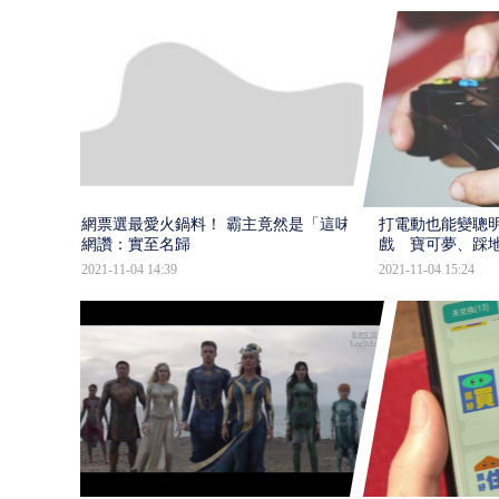
網票選最愛火鍋料！ 霸主竟然是「這味」
打電動也能變聰明
網讚：實至名歸
戲 寶可夢、踩
2021-11-04 14:39
2021-11-04 15:24