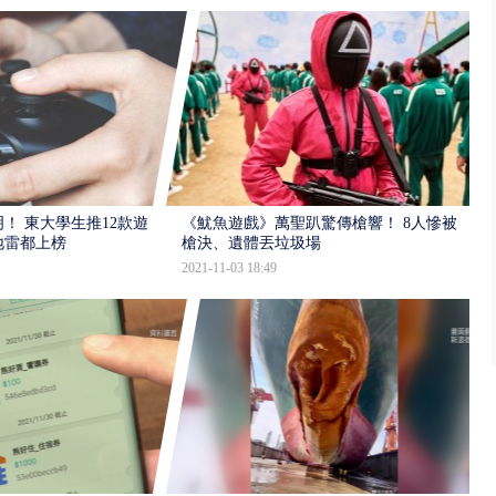
！ 東大學生推12款遊
《魷魚遊戲》萬聖趴驚傳槍響！ 8人慘被
地雷都上榜
槍決、遺體丟垃圾場
2021-11-03 18:49