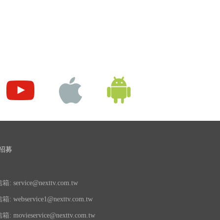
招募
 service@nexttv.com.tw
 webservice1@nexttv.com.tw
 movieservice@nexttv.com.tw