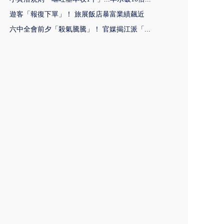
遊客「報復下單」！ 旅展飯店暴富業績飆近
六中全會前夕「殺氣騰騰」！ 官媒揭江派「...