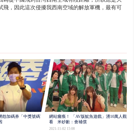
試飛，因此這次侵擾我西南空域的解放軍機，最有可
網怨加碼券「中獎號碼重
網站癱瘓！ 「AV版魷魚遊戲」湧10萬人觀
因
看 米砂歉：會補償
2021-11-02 15:08