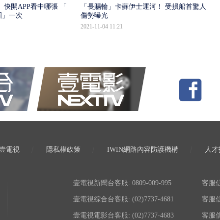
 快開APP看中哪張 「怎
「長賜輪」卡蘇伊士運河！ 受損船首驚人
圍」一次
傷勢曝光
2021-11-04 11:21
壹電視
隱私權政策
IWIN網路內容防護機構
人才
壹電視新聞台客服: 0809-009-995
客服信箱:
壹電視綜合台客服: (02)7737-4681
客服信箱:
壹電視電影台客服: (02)7737-4683
客服信箱: