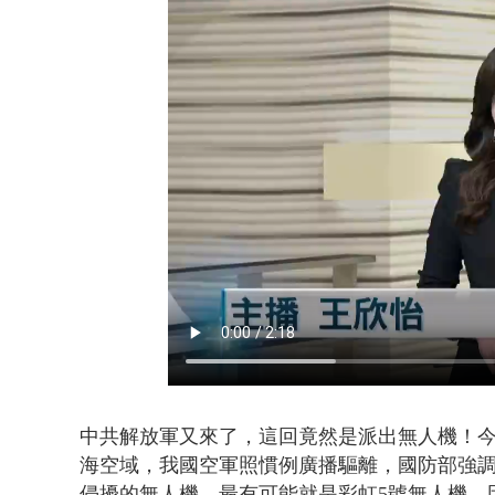
「疫苗採購」
中共解放軍又來了，這回竟然是派出無人機！今（
海空域，我國空軍照慣例廣播驅離，國防部強
侵擾的無人機，最有可能就是彩虹5號無人機，