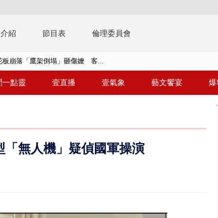
播介紹
節目表
倫理委員會
t天花板崩落「鷹架倒塌」砸傷嬤 客...
10億！ 豪宅藏「9千萬鈔票磚、...
聞一點靈
壹直播
壹氣象
藝文饗宴
爆
 「一鴨三吃」、「客家攪福」...
 雨彈將炸台中以北 不排除明...
取消！ 滯留旅客「拚手速」搶...
園槍擊！ 14歲槍手開火釀多師...
型「無人機」疑偵國軍操演
%下架標準惹議 傳石崇良、姜至...
年！ 8／8見面會限40粉絲 YG大...
」劇場版超人氣限量特典 粉絲排...