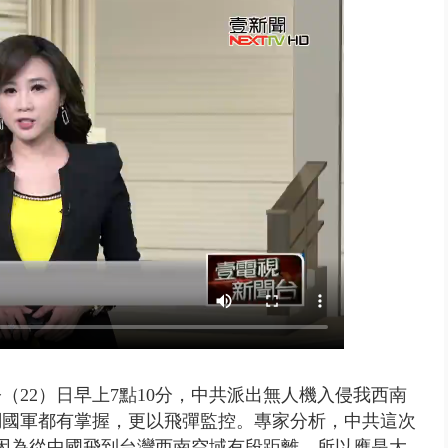
大逆轉！ 證實慈濟買BNT遭詐10...
22）日早上7點10分，中共派出無人機入侵我西南
調國軍都有掌握，更以飛彈監控。專家分析，中共這次
因為從中國飛到台灣西南空域有段距離，所以應是大