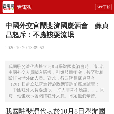
壹電視
APP下載
中國外交官鬧斐濟國慶酒會 蘇貞
昌怒斥：不應該耍流氓
2020-10-20 13:09:53
我國駐斐濟代表於10月8日舉辦國慶酒會時，遭2名
中國外交人員闖入騷擾，引爆肢體衝突，甚至動粗
毆打台灣外館人員。對此，行政院長蘇貞昌今
（20）日赴立法院進行施政總質詢前嚴厲譴責：
「中國駐外人員耍流氓 ，打人非常不應該。」。同
時，他也表示會關懷駐外人員、肯定他們辛苦。
我國駐斐濟代表於10月8日舉辦國