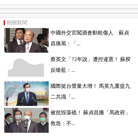
相關新聞
中國外交官闖酒會動粗傷人 蘇貞
昌痛罵：「...
蔡英文「72年說」遭控違憲！ 蘇揆
反嗆藍：...
國際挺台聲量大增！ 馬英九重提九
二共識「...
被批毀藻礁！ 蘇貞昌搬「馬政府」
救急：不...