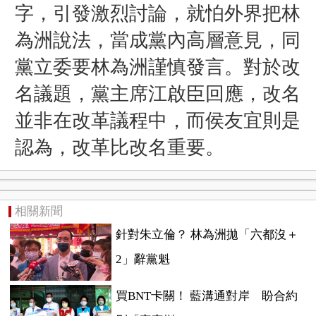
字，引發激烈討論，就怕外界把林
為洲說法，當成黨內高層意見，同
黨立委要林為洲謹慎發言。對於改
名議題，黨主席江啟臣回應，改名
並非在改革議程中，而侯友宜則是
認為，改革比改名重要。
相關新聞
針對朱立倫？ 林為洲拋「六都沒＋
2」辭黨魁
買BNT卡關！ 藍溝通對岸 盼合約