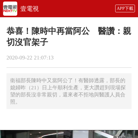
壹電視
APP下載
恭喜！陳時中再當阿公 醫讚：親
切沒官架子
2020-09-22 21:07:13
衛福部長陳時中又當阿公了！有醫師透露，部長的
媳婦昨（21）日上午順利生產，更大讚趕到現場探
望的部長沒非常親切，還來者不拒地與醫護人員合
照。