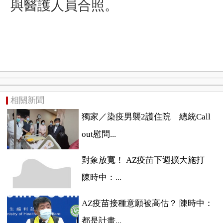
與醫護人員合照。
相關新聞
獨家／染疫男襲2護住院 總統Call
out慰問...
對象放寬！ AZ疫苗下週擴大施打
陳時中：...
AZ疫苗接種意願被高估？ 陳時中：
都是計畫...