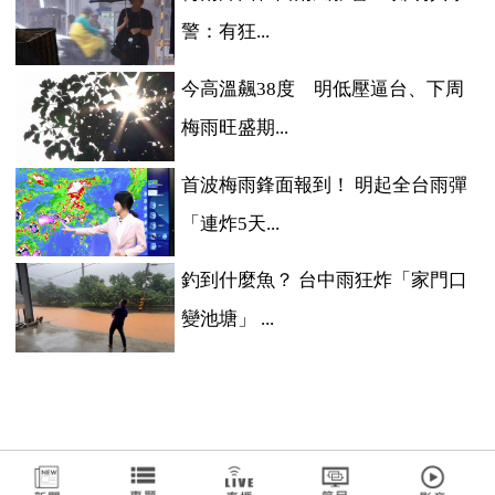
警：有狂...
今高溫飆38度 明低壓逼台、下周
梅雨旺盛期...
首波梅雨鋒面報到！ 明起全台雨彈
「連炸5天...
釣到什麼魚？ 台中雨狂炸「家門口
變池塘」 ...