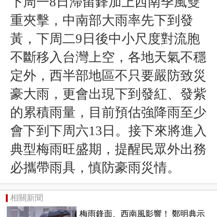
下周一8日滯留鋒加上西南季風雙
重夾擊，中南部大雨率先下到發
黃，下周二9日後中小尺度對流胞
不斷移入台灣上空，各地天氣不穩
定外，西半部地區不只要嚴防致災
豪大雨，更會出現下到發紅、發紫
的累積雨量，目前預估強降雨至少
會下到下周六13日。接下來將進入
典型梅雨旺盛期，提醒民眾外出務
必攜帶雨具，慎防豪雨災情。
相關新聞
梅雨鋒面、西南風影響！ 鄭明典示