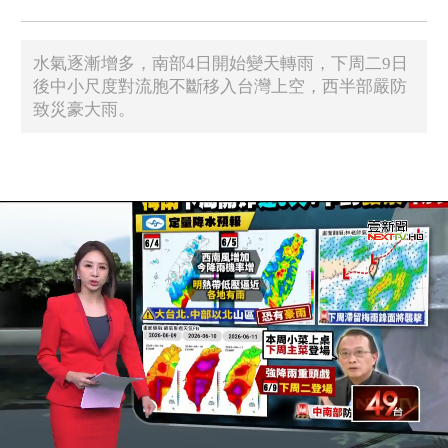
水氣逐漸增多，南部4日開始變天轉雨，下周二9日
後中小尺度對流胞不斷移入台灣上空，西半部嚴防
致災豪大雨。