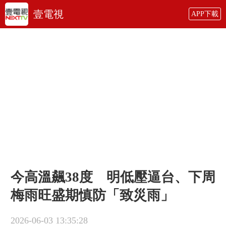
壹電視
APP下載
今高溫飆38度 明低壓逼台、下周
梅雨旺盛期慎防「致災雨」
2026-06-03 13:35:28