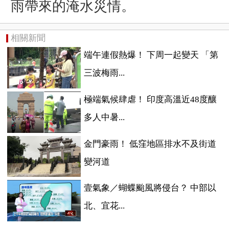
雨帶來的淹水災情。
相關新聞
端午連假熱爆！ 下周一起變天 「第
三波梅雨...
極端氣候肆虐！ 印度高溫近48度釀
多人中暑...
金門豪雨！ 低窪地區排水不及街道
變河道
壹氣象／蝴蝶颱風將侵台？ 中部以
北、宜花...