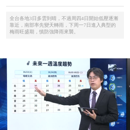
全台各地3日多雲到晴，不過周四4日開始低壓逐漸
靠近，南部率先變天轉雨，下周一7日進入典型的
梅雨旺盛期，慎防強降雨來襲。