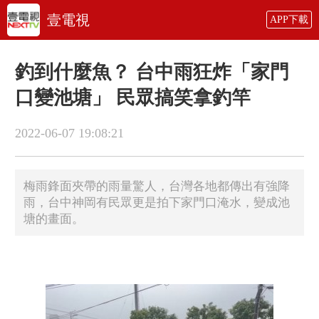
壹電視
APP下載
釣到什麼魚？ 台中雨狂炸「家門
口變池塘」 民眾搞笑拿釣竿
2022-06-07 19:08:21
梅雨鋒面夾帶的雨量驚人，台灣各地都傳出有強降
雨，台中神岡有民眾更是拍下家門口淹水，變成池
塘的畫面。