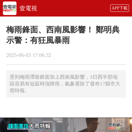
壹電視
APP下載
梅雨鋒面、西南風影響！ 鄭明典
示警：有狂風暴雨
2025-06-03 17:06:32
​受到梅雨滯留鋒面加上西南風影響，3日西半部地
區容易有短延時強降雨，氣象署除了發布17縣市大
雨特報。