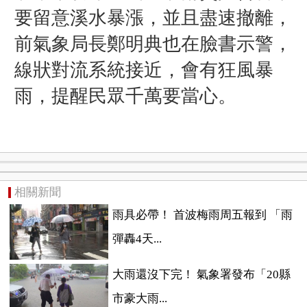
要留意溪水暴漲，並且盡速撤離，
前氣象局長鄭明典也在臉書示警，
線狀對流系統接近，會有狂風暴
雨，提醒民眾千萬要當心。
相關新聞
雨具必帶！ 首波梅雨周五報到 「雨
彈轟4天...
大雨還沒下完！ 氣象署發布「20縣
市豪大雨...