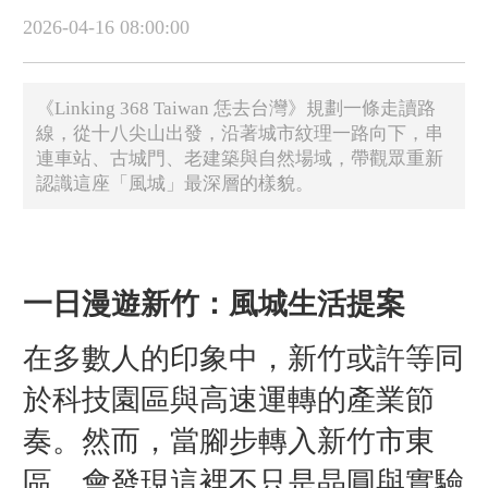
2026-04-16 08:00:00
《Linking 368 Taiwan 恁去台灣》規劃一條走讀路
線，從十八尖山出發，沿著城市紋理一路向下，串
連車站、古城門、老建築與自然場域，帶觀眾重新
認識這座「風城」最深層的樣貌。
一日漫遊新竹
：風城生活提案
在多數人的印象中，新竹或許等同
於科技園區與高速運轉的產業節
奏。然而，當腳步轉入新竹市東
區，會發現這裡不只是晶圓與實驗