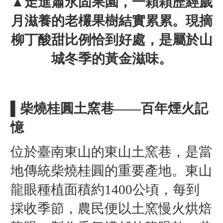
▲走進蕭永固果園，一顆顆歷經歲
月滋養的老欉果樹結實累累。現摘
柳丁酸甜比例恰到好處，是屬於山
城冬季的黃金滋味。
▌柴燒桂圓土窯巷——百年煙火記
憶
位於臺南東山的東山土窯巷，是當
地傳統柴燒桂圓的重要產地。東山
龍眼種植面積約1400公頃，每到
採收季節，農民便以土窯慢火烘焙