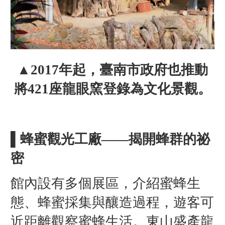
▲2017年起，臺南市政府也推動
將421座龍眼窯登錄為文化景觀。
▌蜂蜜觀光工廠——揭開蜂群的祕
密
館內設有多個展區，介紹蜜蜂生
態、蜂蜜採集與釀造過程，遊客可
近距離觀察蜜蜂生活。東山盛產龍