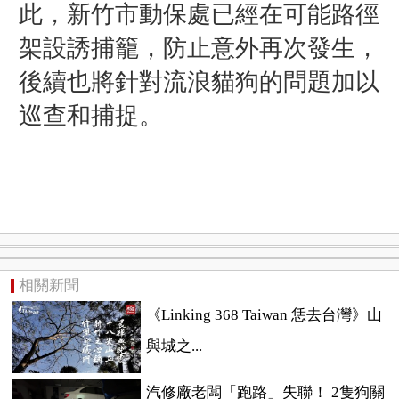
此，新竹市動保處已經在可能路徑
架設誘捕籠，防止意外再次發生
，
後續也
將針對流浪貓狗的問題加以
巡查和捕捉
。
相關新聞
《Linking 368 Taiwan 恁去台灣》山
與城之...
汽修廠老闆「跑路」失聯！ 2隻狗關