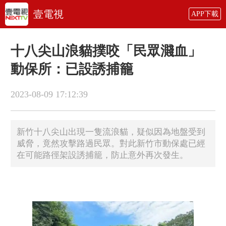
壹電視
APP下載
十八尖山浪貓撲咬「民眾濺血」
動保所：已設誘捕籠
2023-08-09 17:12:39
新竹十八尖山出現一隻流浪貓，疑似因為地盤受到
威脅，竟然攻擊路過民眾。對此新竹市動保處已經
在可能路徑架設誘捕籠，防止意外再次發生。