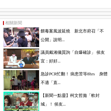
相關新聞
餵毒案風波延燒 新北市府召「不
公開」說明...
議員戴湘儀質詢「自爆確診」 侯友
宜：好好...
急診PCR忙翻！ 病患苦等8hrs 身體
不適「直...
【新聞一點靈】柯文哲拋「軟封
城」！ 侯友...