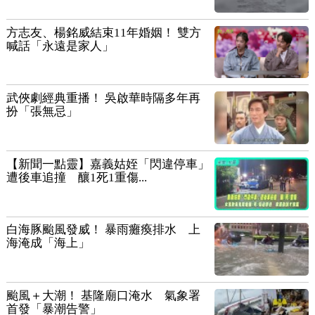
方志友、楊銘威結束11年婚姻！ 雙方
喊話「永遠是家人」
武俠劇經典重播！ 吳啟華時隔多年再
扮「張無忌」
【新聞一點靈】嘉義姑姪「閃違停車」
遭後車追撞 釀1死1重傷...
白海豚颱風發威！ 暴雨癱瘓排水 上
海淹成「海上」
颱風＋大潮！ 基隆廟口淹水 氣象署
首發「暴潮告警」