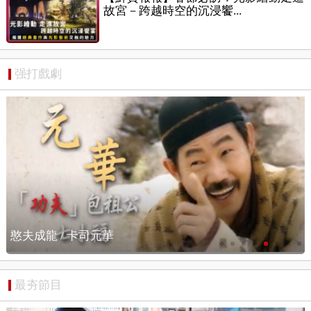
故宮－跨越時空的沉浸饗...
强打戲劇
憨夫成龍 / 搶先看
最夯節目