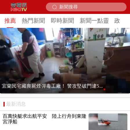
推薦
熱門新聞
即時新聞
新聞一點靈
政治
喝半杯奶茶見「蟑螂」漂浮... 店家竟稱「客...
最新消息
百萬快艇求出航平安 陸上行舟到東隆
宮淨船