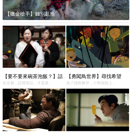
【獵金槍手】錢別亂撿
【勇闖鳥世界】尋找希望
【要不要來碗茶泡飯？】話中有話
在京都，話裡有話，才是真...
為了拯救夥伴，小男孩踏上...