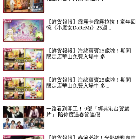
【鮮貨報報】霹靂卡霹靂拉拉！童年回
憶《小魔女DoReMi》25週...
【鮮貨報報】海綿寶寶25歲啦！期間
限定店華山免費入場中 多...
【鮮貨報報】海綿寶寶25歲啦！期間
限定店華山免費入場中 多...
一路看到開工！ 9部「經典港台賀歲
片」 陪你度過春節連假
【鮮貨報報】春節必訪！光影繪動走進