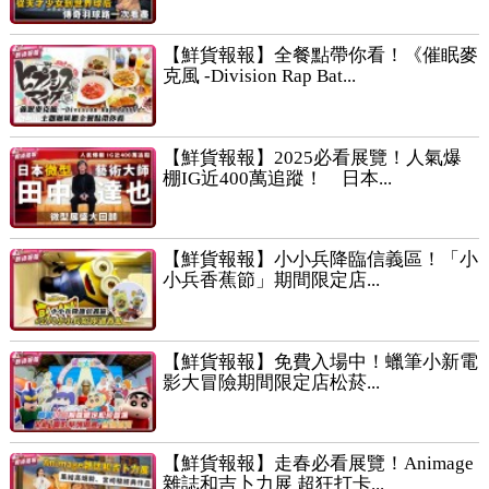
【鮮貨報報】全餐點帶你看！《催眠麥
克風 -Division Rap Bat...
【鮮貨報報】2025必看展覽！人氣爆
棚IG近400萬追蹤！ 日本...
【鮮貨報報】小小兵降臨信義區！「小
小兵香蕉節」期間限定店...
【鮮貨報報】免費入場中！蠟筆小新電
影大冒險期間限定店松菸...
【鮮貨報報】走春必看展覽！Animage
雜誌和吉卜力展 超狂打卡...