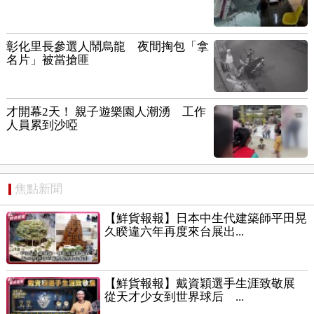
彰化里長參選人鬧烏龍 夜間掏包「拿
名片」被當搶匪
才開幕2天！ 親子遊樂園人潮湧 工作
人員累到沙啞
焦點新聞
【鮮貨報報】日本中生代建築師平田晃
久睽違六年再度來台展出...
【鮮貨報報】戴資穎選手生涯致敬展
從天才少女到世界球后 ...