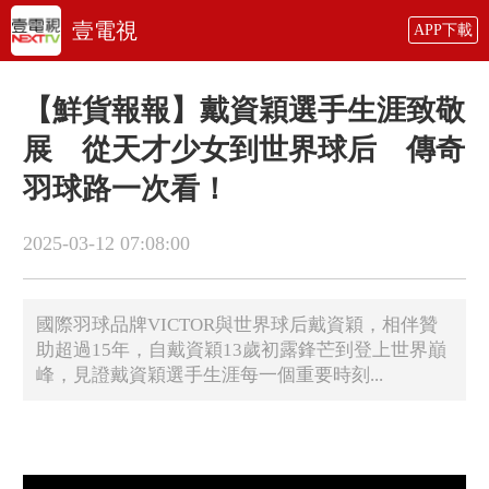
壹電視
APP下載
【鮮貨報報】戴資穎選手生涯致敬
展 從天才少女到世界球后 傳奇
羽球路一次看！
2025-03-12 07:08:00
國際羽球品牌VICTOR與世界球后戴資穎，相伴贊
助超過15年，自戴資穎13歲初露鋒芒到登上世界巔
峰，見證戴資穎選手生涯每一個重要時刻...