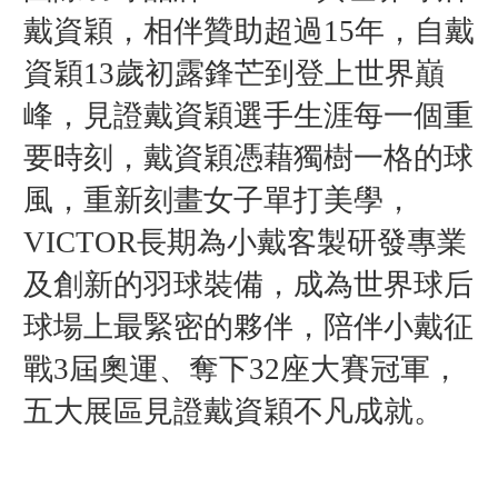
戴資穎，相伴贊助超過15年，自戴
資穎13歲初露鋒芒到登上世界巔
峰，見證戴資穎選手生涯每一個重
要時刻，戴資穎憑藉獨樹一格的球
風，重新刻畫女子單打美學，
VICTOR長期為小戴客製研發專業
及創新的羽球裝備，成為世界球后
球場上最緊密的夥伴，陪伴小戴征
戰3屆奧運、奪下32座大賽冠軍，
五大展區見證戴資穎不凡成就。