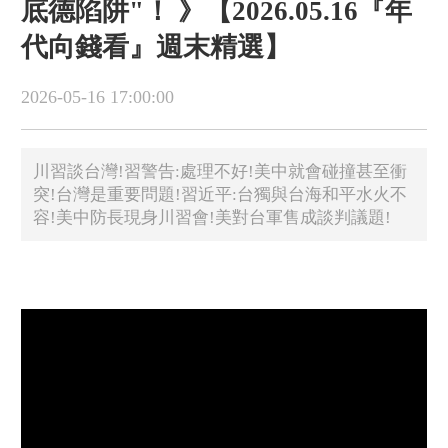
底德陷阱"！ 》【2026.05.16『年
代向錢看』週末精選】
2026-05-16 17:00:00
川習談台灣!習警告:處理不好!美中就會碰撞甚至衝
突!台灣是重要問題!習近平:台獨與台海和平水火不
容!美中防長現身川習會!美對台軍售成談判議題!