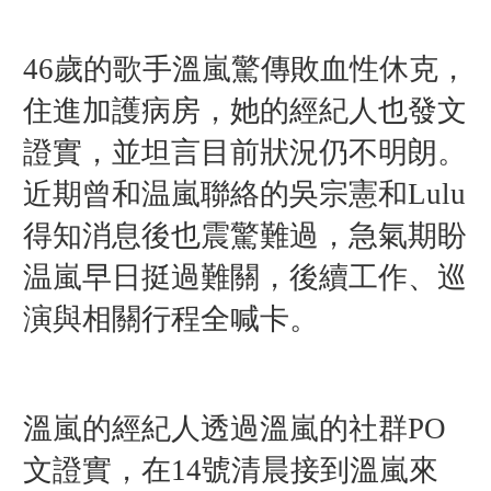
46歲的歌手溫嵐驚傳敗血性休克，
住進加護病房，她的經紀人也發文
證實，並坦言目前狀況仍不明朗。
近期曾和温嵐聯絡的吳宗憲和Lulu
得知消息後也震驚難過，急氣期盼
温嵐早日挺過難關，
後續工作、巡
演與相關行程全喊卡
。
溫嵐的經紀人透過溫嵐的社群PO
文證實，在14號清晨接到溫嵐來