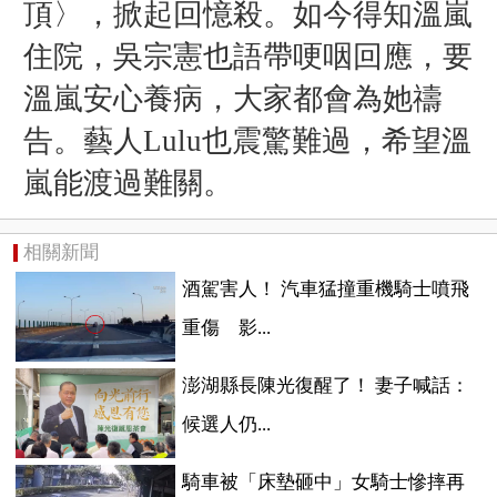
頂〉，掀起回憶殺。如今得知溫嵐
住院，吳宗憲也語帶哽咽回應，要
溫嵐安心養病，大家都會為她禱
告。藝人Lulu也震驚難過，希望溫
嵐能渡過難關。
相關新聞
酒駕害人！ 汽車猛撞重機騎士噴飛
重傷 影...
澎湖縣長陳光復醒了！ 妻子喊話：
候選人仍...
騎車被「床墊砸中」女騎士慘摔再