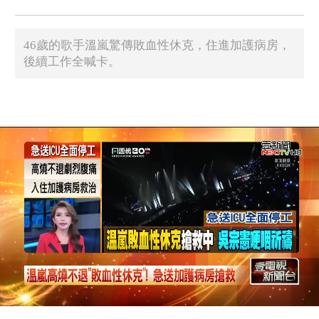
46歲的歌手溫嵐驚傳敗血性休克，住進加護病房，
後續工作全喊卡。