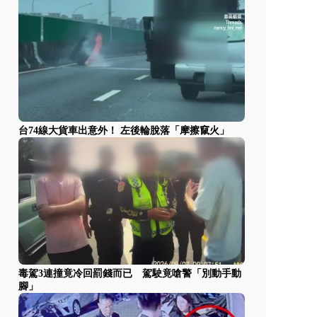
台74線大貨車出意外！ 左後輪脫落「摩擦竄火」
毒駕3連撞竟冷回罰錢而已 駕駛竟嗆警「別動手動
腳」