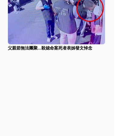
父親節無法團聚...殺媳命案死者表姊發文悼念