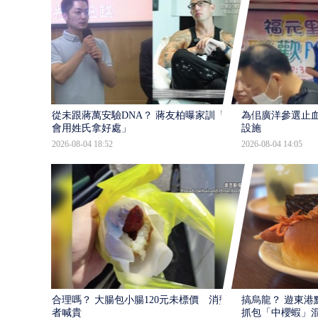
從未跟蔣萬安驗DNA？ 蔣友柏曝家訓「不
為佀廣洋參選止血
會用姓氏拿好處」
設施
2026-08-04 18:52
2026-08-04 14:05
合理嗎？ 大腸包小腸120元未標價 消費
搞烏龍？ 遊東港
者喊貴
抓包「中櫻蝦」