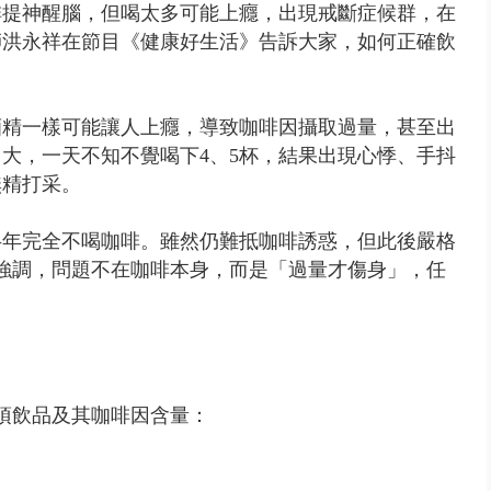
啡提神醒腦，但喝太多可能上癮，出現戒斷症候群，在
師洪永祥在節目《健康好生活》告訴大家，如何正確飲
酒精一樣可能讓人上癮，導致咖啡因攝取過量，甚至出
大，一天不知不覺喝下4、5杯，結果出現心悸、手抖
無精打采。
半年完全不喝咖啡。雖然仍難抵咖啡誘惑，但此後嚴格
強調，問題不在咖啡本身，而是「過量才傷身」，任
各項飲品及其咖啡因含量：