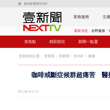
返回壹電視HOME
業務服務
主
在野黨推「
最新消息：
【新聞一點靈
蔣萬安提「
壹焦點
精彩節目
新聞一點靈
又毒駕！ 男
您當前的位置：
壹電視
>
壹新聞
>
HOME
>
健康
漢光演習第4
蔣萬安為慈
咖啡戒斷症候群超痛苦 醫
柯文哲腳傷
金防部8小時
2025-08-28 12:15
白海豚外圍環
鄭麗文驚語