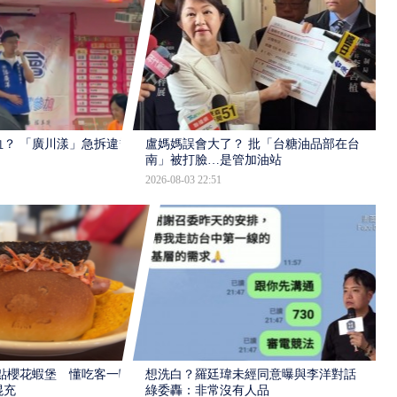
？ 「廣川漾」急拆違規
盧媽媽誤會大了？ 批「台糖油品部在台
南」被打臉…是管加油站
2026-08-03 22:51
點櫻花蝦堡 懂吃客一吃
想洗白？羅廷瑋未經同意曝與李洋對話
混充
綠委轟：非常沒有人品