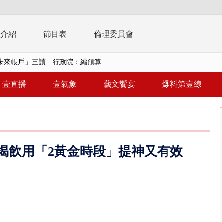
播介紹
節目表
倫理委員會
未來帳戶」三讀 行政院：編預算...
】慈濟遭詐10.6億未提告 網友...
南有大安森林公園、北有榮星」周...
壹直播
壹氣象
藝文饗宴
爆料第壹線
子撞車拒檢「油門一催」警察狂...
天 海軍近岸防禦演練 賴總統...
濟疫苗轟中央 謝金河：顛倒黑白...
揭飲用「2黃金時段」提神又有效
復原神速 拄拐杖後竟能蹦蹦跳跳
兩度實彈演練！ 中國藉颱風侵台...
流發威！ 陽明山遊客雨傘「被...
「台灣不是國家」轟綠街頭混混？...