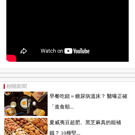
相關新聞
早餐吃錯＝糖尿病溫床？ 醫曝正確
「進食順...
夏威夷豆超肥、黑芝麻真的能補
鐵？ 10種堅...