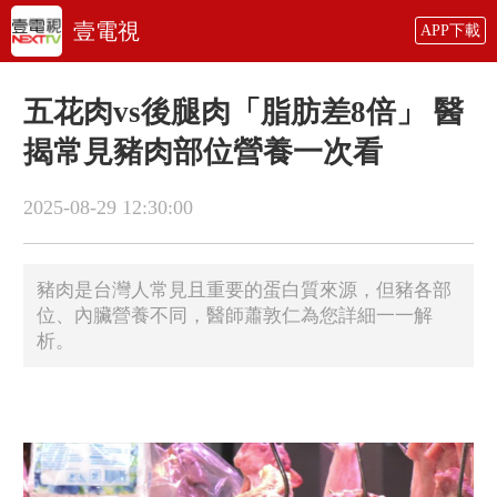
壹電視
APP下載
五花肉vs後腿肉「脂肪差8倍」 醫
揭常見豬肉部位營養一次看
2025-08-29 12:30:00
豬肉是台灣人常見且重要的蛋白質來源，但豬各部
位、內臟營養不同，醫師蕭敦仁為您詳細一一解
析。