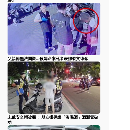
腳」
父親節無法團聚...殺媳命案死者表姊發文悼念
未戴安全帽被攔！ 朋友掛保證「沒喝酒」酒測竟破
功