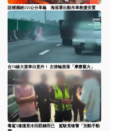
誤捕瀕絕155公分革龜 海巡署出動吊車救援安置
台74線大貨車出意外！ 左後輪脫落「摩擦竄火」
毒駕3連撞竟冷回罰錢而已 駕駛竟嗆警「別動手動