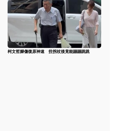
柯文哲腳傷復原神速 拄拐杖後竟能蹦蹦跳跳