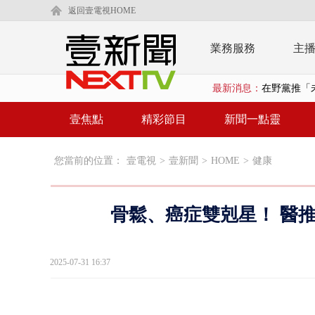
返回壹電視HOME
業務服務
主
在野黨推「
最新消息：
【新聞一點靈
壹焦點
精彩節目
新聞一點靈
蔣萬安提「
又毒駕！ 男
您當前的位置：
壹電視
>
壹新聞
>
HOME
>
健康
漢光演習第4
骨鬆、癌症雙剋星！ 醫
蔣萬安為慈
柯文哲腳傷
2025-07-31 16:37
金防部8小時
白海豚外圍環