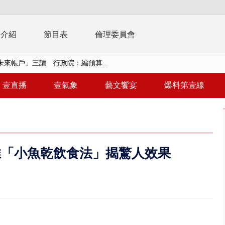
播介紹
節目表
倫理委員會
未來帳戶」三讀 行政院：編預算...
】慈濟遭詐10.6億未提告 網友...
壹直播
壹氣象
藝文饗宴
爆料第壹線
南有大安森林公園、北有榮星」周...
子撞車拒檢「油門一催」警察狂...
天 海軍近岸防禦演練 賴總統...
推「小魚乾飲食法」揭驚人效果
濟疫苗轟中央 謝金河：顛倒黑白...
復原神速 拄拐杖後竟能蹦蹦跳跳
兩度實彈演練！ 中國藉颱風侵台...
流發威！ 陽明山遊客雨傘「被...