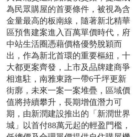
為民眾購屋的首要條件，被視為含
金量最高的板南線，隨著新北精華
區預售建案進入百萬單價時代，府
中站生活圈憑藉價格優勢脫穎而
出，作為新北首環的重要樞紐，十
大都更案齊發，上市及品牌建商爭
相進駐，南雅東路一帶6千坪更新
街廓，未來一案一案堆疊，區域價
值將持續攀升，長期增值潛力可
期，由新潤建設推出的「新潤世界
城」以首付88萬元起的輕盈門檻，
低總價及合理單價提供自住購屋機