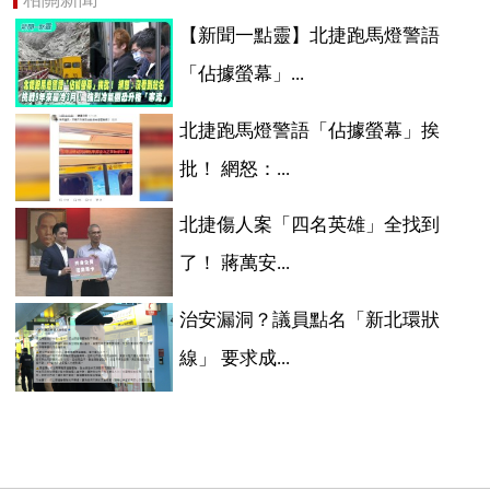
【新聞一點靈】北捷跑馬燈警語
「佔據螢幕」...
北捷跑馬燈警語「佔據螢幕」挨
批！ 網怒：...
北捷傷人案「四名英雄」全找到
了！ 蔣萬安...
治安漏洞？議員點名「新北環狀
線」 要求成...