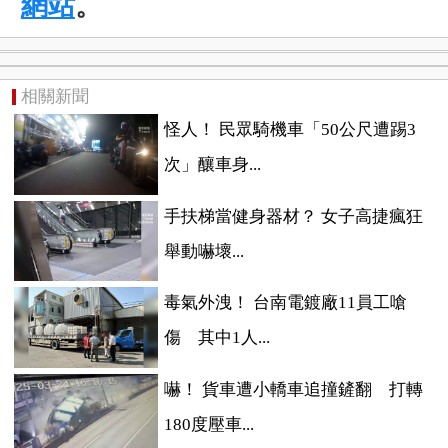
網站
。
相關新聞
怪人！ 民眾騎機車「50公尺遭踢3
次」釀車身...
手扶梯當健身器材？ 女子高捷瘋狂
舉動嚇壞...
毒氣外洩！ 台南電鍍廠11員工嗆
傷 其中1人...
嚇！ 貨車遭小轎車追撞鏟翻 打轉
180度壓車...