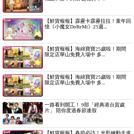
【鮮貨報報】霹靂卡霹靂拉拉！童年回
憶《小魔女DoReMi》25週...
【鮮貨報報】海綿寶寶25歲啦！期間
限定店華山免費入場中 多...
【鮮貨報報】海綿寶寶25歲啦！期間
限定店華山免費入場中 多...
一路看到開工！ 9部「經典港台賀歲
片」 陪你度過春節連假
【鮮貨報報】春節必訪！光影繪動走進