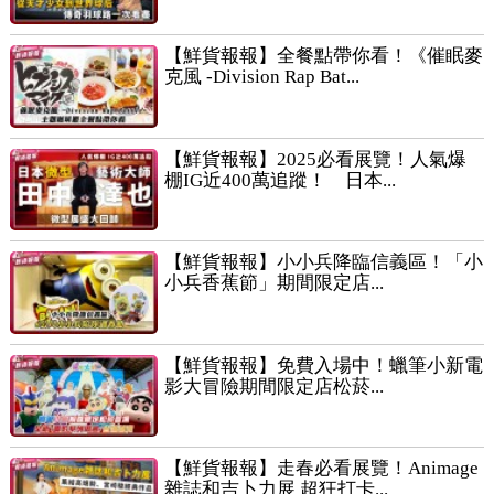
【鮮貨報報】全餐點帶你看！《催眠麥
克風 -Division Rap Bat...
【鮮貨報報】2025必看展覽！人氣爆
棚IG近400萬追蹤！ 日本...
【鮮貨報報】小小兵降臨信義區！「小
小兵香蕉節」期間限定店...
【鮮貨報報】免費入場中！蠟筆小新電
影大冒險期間限定店松菸...
【鮮貨報報】走春必看展覽！Animage
雜誌和吉卜力展 超狂打卡...