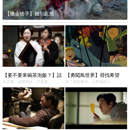
【獵金槍手】錢別亂撿
【勇闖鳥世界】尋找希望
【要不要來碗茶泡飯？】話中有話
在京都，話裡有話，才是真...
為了拯救夥伴，小男孩踏上...