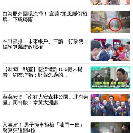
白海豚外圍環流掃！ 宜蘭7級風颳倒招
牌、下磁磚雨
在野黨推「未來帳戶」三讀 行政院：
編預算屬憲政職權
【新聞一點靈】慈濟遭詐10.6億未提
告 網友炸鍋：財報怎過的...
蔣萬安提「南有大安森林公園、北有榮
星」周軒酸：拿黃大洲講...
又毒駕！ 男子撞車拒檢「油門一催」
警察狂追開4槍