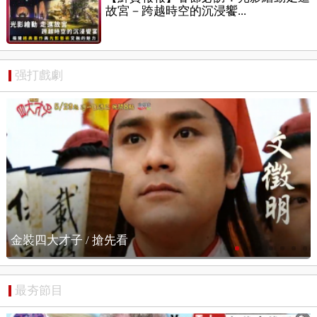
故宮－跨越時空的沉浸饗...
强打戲劇
金裝四大才子 / 搶先看
最夯節目