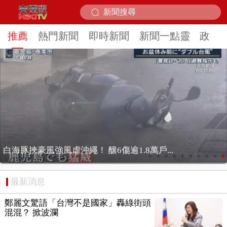
推薦
熱門新聞
即時新聞
新聞一點靈
政治
白海豚挾豪風強風虐沖繩！ 釀6傷逾1.8萬戶...
最新消息
鄭麗文驚語「台灣不是國家」轟綠街頭
混混？ 掀波瀾