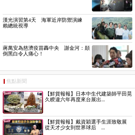
漢光演習第4天 海軍近岸防禦演練
賴總統視導
蔣萬安為慈濟疫苗轟中央 謝金河：顛
倒黑白令人痛心！
焦點新聞
【鮮貨報報】日本中生代建築師平田晃
久睽違六年再度來台展出...
【鮮貨報報】戴資穎選手生涯致敬展
從天才少女到世界球后 ...