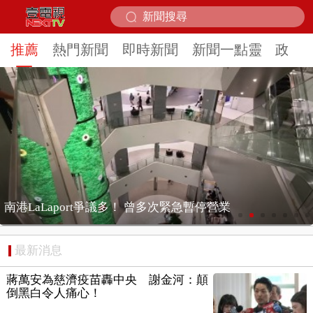
推薦
熱門新聞
即時新聞
新聞一點靈
政治
業
壹氣象／白海豚颱風龜速前進！ 周末兩天
最新消息
蔣萬安為慈濟疫苗轟中央 謝金河：顛
倒黑白令人痛心！