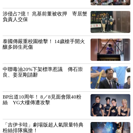
涉侵占7億！ 兆基前董被收押 寄居蟹
負責人交保
泰國傳嚴重校園槍擊！ 14歲槍手開火
釀多師生死傷
中聯毒油20%下架標準惹議 傳石崇
良、姜至剛請辭
BP出道10周年！ 8／8見面會限40粉
絲 YG大樓傳遭攻擊
「吉伊卡哇」劇場版超人氣限量特典
粉絲排隊瘋搶！