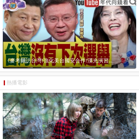
漢光演習...
【狠狠抖內幕】北市戒嚴？沈伯洋
熱播電影