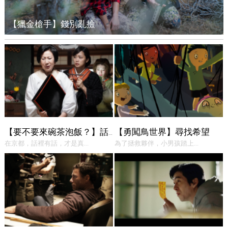
【獵金槍手】錢別亂撿
【勇闖鳥世界】尋找希望
【要不要來碗茶泡飯？】話中有話
在京都，話裡有話，才是真...
為了拯救夥伴，小男孩踏上...