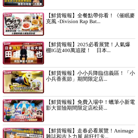
【鮮貨報報】全餐點帶你看！《催眠麥
克風 -Division Rap Bat...
【鮮貨報報】2025必看展覽！人氣爆
棚IG近400萬追蹤！ 日本...
【鮮貨報報】小小兵降臨信義區！「小
小兵香蕉節」期間限定店...
【鮮貨報報】免費入場中！蠟筆小新電
影大冒險期間限定店松菸...
【鮮貨報報】走春必看展覽！Animage
雜誌和吉卜力展 超狂打卡...