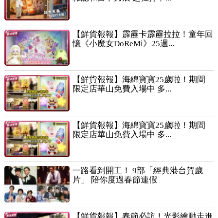
【鮮貨報報】霹靂卡霹靂拉拉！童年回
憶《小魔女DoReMi》25週...
【鮮貨報報】海綿寶寶25歲啦！期間
限定店華山免費入場中 多...
【鮮貨報報】海綿寶寶25歲啦！期間
限定店華山免費入場中 多...
一路看到開工！ 9部「經典港台賀歲
片」 陪你度過春節連假
【鮮貨報報】春節必訪！光影繪動走進