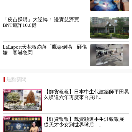
「疫苗採購」大逆轉！ 證實慈濟買
BNT遭詐10.6億
LaLaport天花板崩落「鷹架倒塌」砸傷
嬤 客嚇急閃
焦點新聞
【鮮貨報報】日本中生代建築師平田晃
久睽違六年再度來台展出...
【鮮貨報報】戴資穎選手生涯致敬展
從天才少女到世界球后 ...