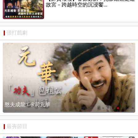
故宮－跨越時空的沉浸饗...
强打戲劇
憨夫成龍 / 搶先看
最夯節目