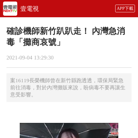
壹電視
APP下載
確診機師新竹趴趴走！ 內灣急消
毒「攤商哀號」
2021-09-04 13:29:30
案16119長榮機師曾在新竹縣跑透透，環保局緊急
前往消毒，對於內灣攤販來說，盼病毒不要再讓生
意受影響。