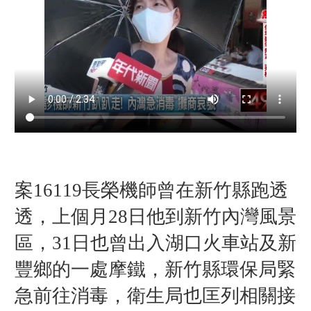
案16119長榮機師曾在新竹縣跑透
透，上個月28日他到新竹內灣風景
區，31日也曾出入湖口火車站及新
豐鄉的一處摩鐵，新竹縣環保局緊
急前往消毒，衛生局也匡列相關接