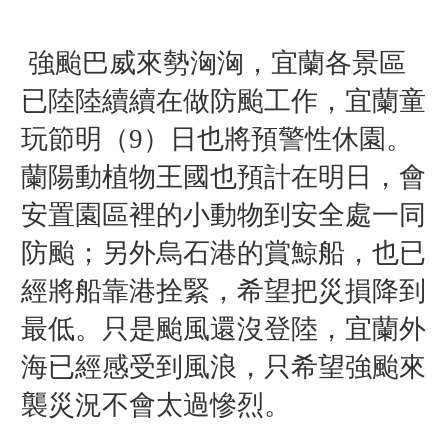
強颱巴威來勢洶洶，宜蘭各景區
已陸陸續續在做防颱工作，宜蘭童
玩節明（9）日也將預警性休園。
蘭陽動植物王國也預計在明日，會
安置園區裡的小動物到安全處一同
防颱；另外烏石港的賞鯨船，也已
經將船靠港拴緊，希望把災損降到
最低。
只是颱風還沒登陸，宜蘭外
海已經感受到風浪，只希望強颱來
襲災況不會太過慘烈。