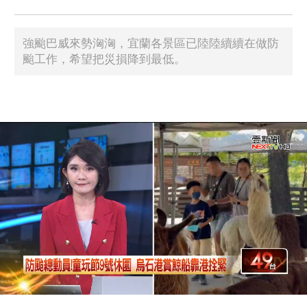
強颱巴威來勢洶洶，宜蘭各景區已陸陸續續在做防
颱工作，希望把災損降到最低。