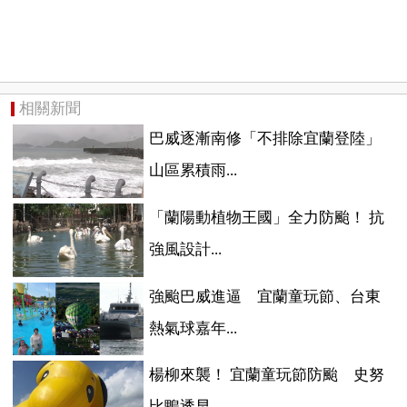
相關新聞
巴威逐漸南修「不排除宜蘭登陸」
山區累積雨...
「蘭陽動植物王國」全力防颱！ 抗
強風設計...
強颱巴威進逼 宜蘭童玩節、台東
熱氣球嘉年...
楊柳來襲！ 宜蘭童玩節防颱 史努
比鴨透早...