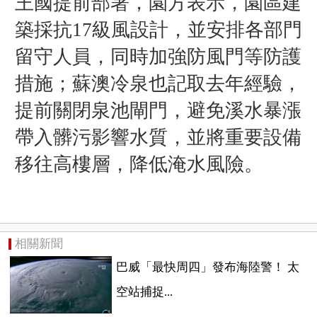
王國提前部署，園方表示，園區建
築採抗17級風設計，並安排各部門
留守人員，同時加強防風門等防護
措施；
蘇澳冷泉也記取去年經驗，
提前關閉泉池閘門，避免溪水暴漲
帶入髒污影響水質，並將重要設備
移往高樓層，降低淹水風險。
相關新聞
巴威「最快周四」發布海陸警！ 太
空站捕捉...