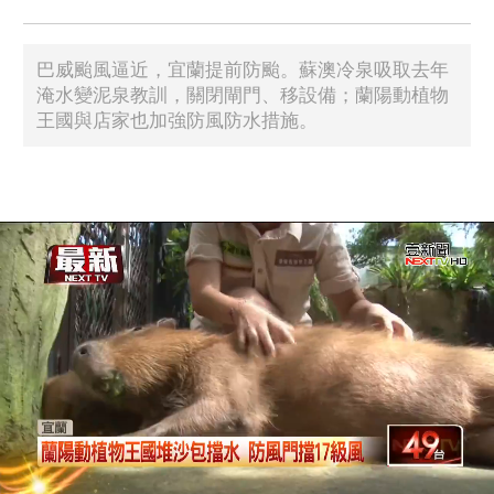
巴威颱風逼近，宜蘭提前防颱。蘇澳冷泉吸取去年
淹水變泥泉教訓，關閉閘門、移設備；蘭陽動植物
王國與店家也加強防風防水措施。