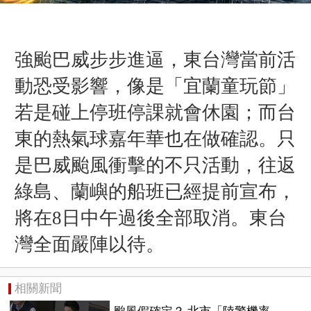
強颱巴威步步進逼，東台灣當前活
動恐受影響，像是「宜蘭童玩節」
若是碰上停班停課就會休園；而台
東的熱氣球嘉年華也在做確認。只
是巴威颱風衝擊的不只活動，往返
綠島、蘭嶼的船班已經提前宣布，
將在8日中午過後全部取消。
東台
灣全面嚴陣以待。
相關新聞