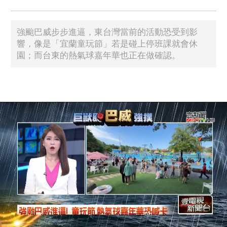
強颱巴威步步進逼，東台灣當前的活動恐受到影
響，像是「宜蘭童玩節」若是碰上停班課就會休
園；而台東的熱氣球嘉年華也正在做確認。