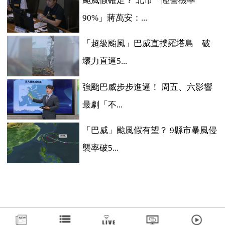
颱風假確定？ 北市「陸警機率
90%」蔣萬安：...
「超級颱風」巴威直撲羅塔島 破
壞力直逼5...
強颱巴威步步進逼！ 周五、六影響
最劇「不...
「巴威」颱風假有望？ 9縣市暴風侵
襲率破5...