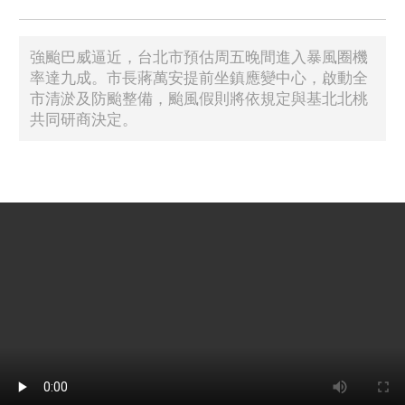
強颱巴威逼近，台北市預估周五晚間進入暴風圈機
率達九成。市長蔣萬安提前坐鎮應變中心，啟動全
市清淤及防颱整備，颱風假則將依規定與基北北桃
共同研商決定。