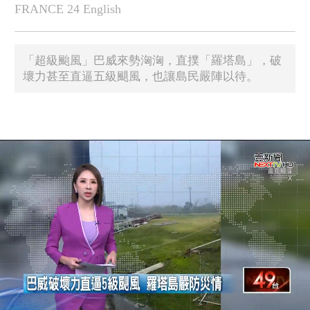
FRANCE 24 English
「超級颱風」巴威來勢洶洶，直撲「羅塔島」，破
壞力甚至直逼五級颶風，也讓島民嚴陣以待。