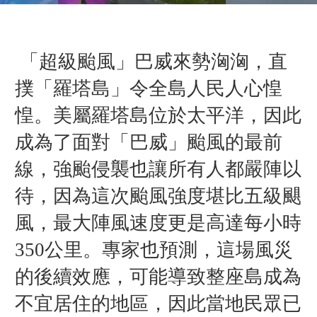
「
超級颱風」巴威來勢洶洶，直
撲「羅塔島」令全島人民人心惶
惶。
美屬羅塔島
位於太平洋，因此
成為了面對「巴威」颱風的最前
線，強颱侵襲也讓所有人都嚴陣以
待，因為這次颱風強度堪比五級颶
風，最大陣風速度更是高達每小時
350公里。
專家也預測，這場風災
的後續效應，可能導致整座島
成為
不宜居住的地區，
因此當地民眾已