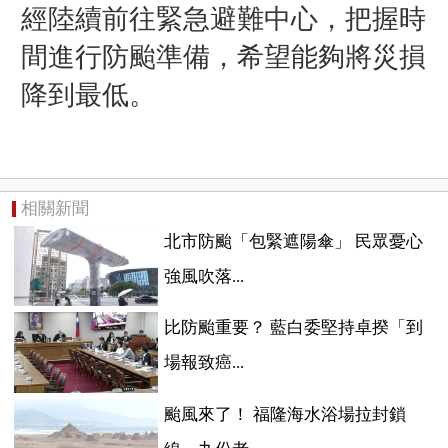
經陸續前往緊急避難中心，把握時
間進行防颱準備，希望能夠將災損
降到最低。
相關新聞
北市防颱「包緊遮陽傘」 民眾憂心
強風吹落...
比防颱重要？ 藍白委堅持卓揆「到
場報致癌...
颱風來了！ 福隆海水浴場拉封鎖