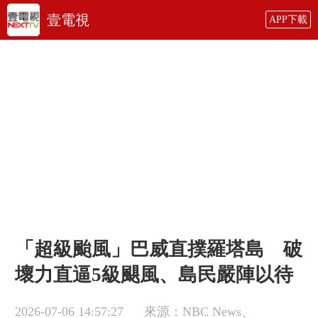
壹電視
APP下載
「超級颱風」巴威直撲羅塔島 破
壞力直逼5級颶風、島民嚴陣以待
2026-07-06 14:57:27
來源：NBC News、