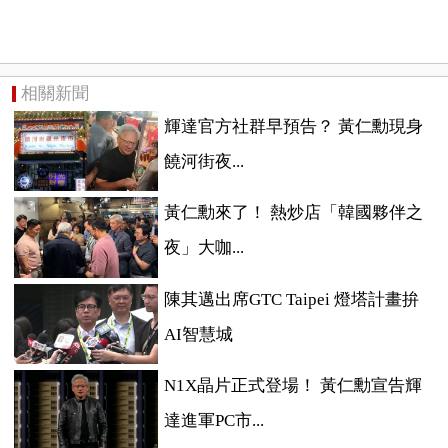
相關新聞
輝達官方社群早預告？ 黃仁勳現身
饒河街夜...
黃仁勳來了！ 熱炒店「韓國夥伴之
夜」大咖...
陳其邁出席GTC Taipei 燈塔計畫拚
AI智慧城
N1X晶片正式登場！ 黃仁勳宣告輝
達進軍PC市...