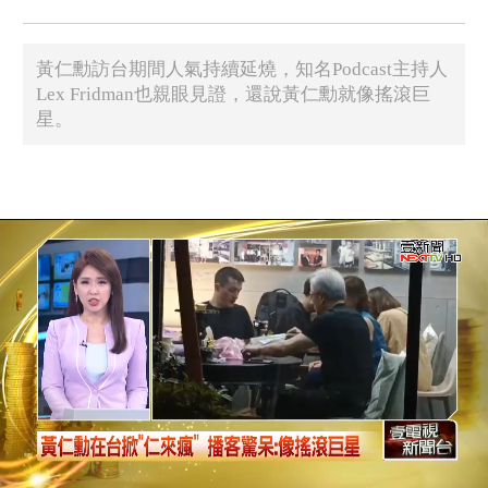
黃仁勳訪台期間人氣持續延燒，知名Podcast主持人
Lex Fridman也親眼見證，還說黃仁勳就像搖滾巨
星。