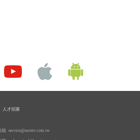
人才招募
 service@nexttv.com.tw