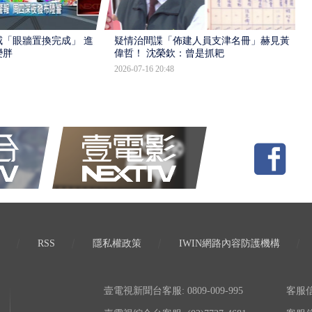
「眼牆置換完成」 進入
疑情治間諜「佈建人員支津名冊」赫見黃
變胖
偉哲！ 沈榮欽：曾是抓耙
2026-07-16 20:48
RSS
隱私權政策
IWIN網路內容防護機構
壹電視新聞台客服: 0809-009-995
客服信箱: