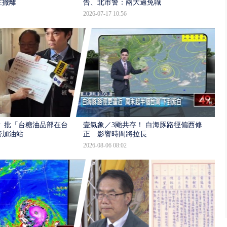
性撤離
告、北市警：兩大過免職
2026-07-17 10:56
 批「台糖油品部在台
壹氣象／3颱共存！ 白海豚路徑偏西修
管加油站
正 影響時間將拉長
2026-08-06 08:02