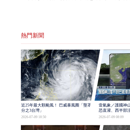
熱門新聞
近25年最大顆颱風！ 巴威暴風圈「壟罩4
壹氣象／護國神山
分之3台灣」
恐直灌、西半部
2026-07-09 18:50
2026-07-09 08:09