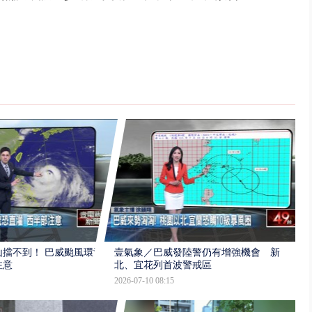
擋不到！ 巴威颱風環流
壹氣象／巴威發陸警仍有增強機會 新
注意
北、宜花列首波警戒區
2026-07-10 08:15