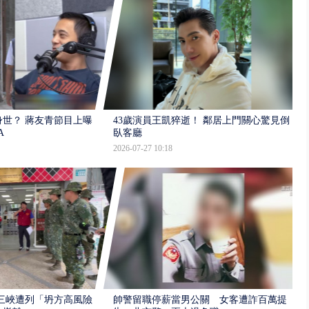
世？ 蔣友青節目上曝：
43歲演員王凱猝逝！ 鄰居上門關心驚見倒
A
臥客廳
2026-07-27 10:18
三峽遭列「坍方高風險」
帥警留職停薪當男公關 女客遭詐百萬提