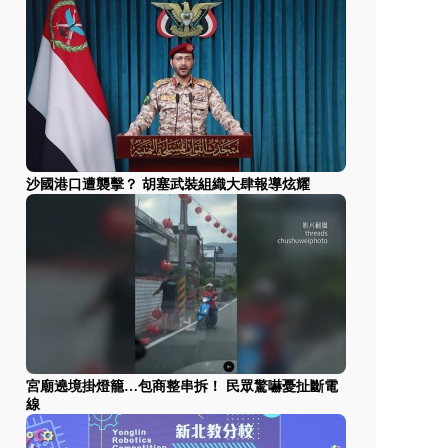
沙國港口遭襲擊？ 胡塞武裝組織大肆報導炫耀
宮廟遶境掛燈籠…包商整串拆！ 民眾驚嚇憂扯斷電
線