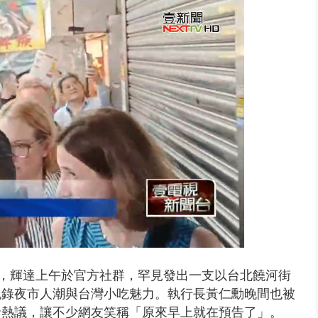
禍 砂石車為閃避悚撞4車釀3傷
展當天，輝達上午於官方社群，罕見發出一支以台北饒河街
記錄夜市人潮與台灣小吃魅力。執行長黃仁勳晚間也被
發熱議，讓不少網友笑稱「原來早上就在預告了」。