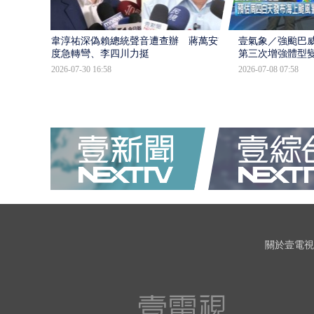
韋淳祐深偽賴總統聲音遭查辦 蔣萬安態
壹氣象／強颱巴威
度急轉彎、李四川力挺
第三次增強體型
2026-07-30 16:58
2026-07-08 07:58
關於壹電視