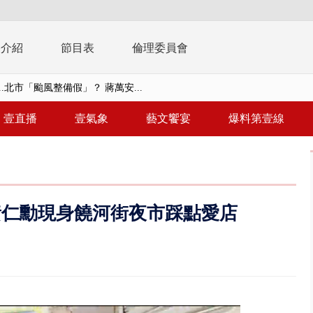
播介紹
節目表
倫理委員會
..北市「颱風整備假」？ 蔣萬安...
美女律師涉龐大洗錢鏈 通緝港...
壹直播
壹氣象
藝文饗宴
爆料第壹線
拒馬「只有始源可以停」 他真...
稿」嗆爆盧秀燕 2028總統戰提...
個資爭議 連戰媳婦轟財政部不負責任
黃仁勳現身饒河街夜市踩點愛店
戲水失蹤！ 搜救艇翻覆4警消落...
0.8億」 名律師聯手掮客騙買「B...
演習第二日 防護關鍵基礎設施
0萬筆個資！ 網軍洩密中共遭起訴...