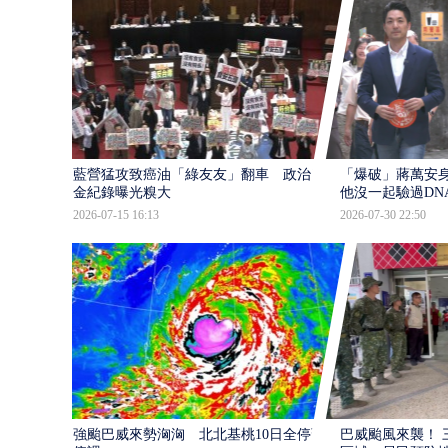
藍營猛攻致癌油「綠友友」翻車 政治獻
「爆破」蔣萬安身
金紀錄曝光糗大
他沒一起驗過DN
2026-07-15 16:13
2026-07-30 22:50
強颱巴威來勢洶洶 北北基桃10日全停班
巴威颱風來襲！ 