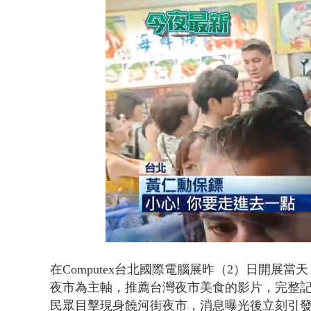
貨車鬼切釀
Loaded
:
Unmute
63.07%
在Computex台北國際電腦展昨（2）日開
夜市為主軸，推薦台灣夜市美食的影片，完整
民眾目擊現身饒河街夜市，消息曝光後立刻引