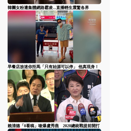
韓團女粉遭集體網路霸凌...直播輕生震驚各界
早餐店放迷你拒馬「只有始源可以停」 他真現身！
賴清德「0看稿」嗆爆盧秀燕 2028總統戰提前開打