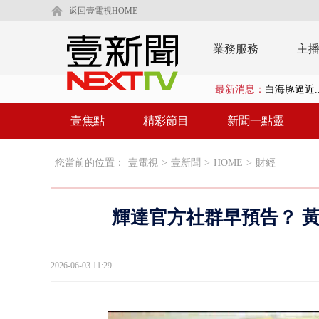
返回壹電視HOME
業務服務
主
最新消息：
白海豚逼近.
利慾薰心！ 
壹焦點
精彩節目
新聞一點靈
早餐店放迷你
您當前的位置：
壹電視
>
壹新聞
>
HOME
>
財經
賴清德「0看
EZ WAY
輝達官方社群早預告？ 
救生員大武崙
狠詐慈濟「1
2026-06-03 11:29
漢光42號
暗網買500