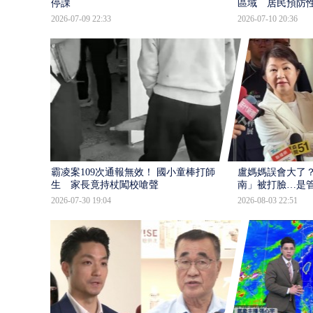
停課
區域 居民預防
2026-07-09 22:33
2026-07-10 20:36
霸凌案109次通報無效！ 國小童棒打師
盧媽媽誤會大了？
生 家長竟持杖闖校嗆聲
南」被打臉…是
2026-07-30 19:04
2026-08-03 22:51