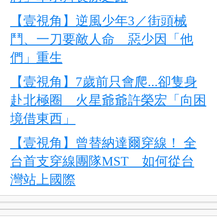
【壹視角】逆風少年3／街頭械
鬥、一刀要敵人命 惡少因「他
們」重生
【壹視角】7歲前只會爬...卻隻身
赴北極圈 火星爺爺許榮宏「向困
境借東西」
【壹視角】曾替納達爾穿線！ 全
台首支穿線團隊MST 如何從台
灣站上國際