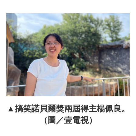
▲搞笑諾貝爾獎兩屆得主楊佩良。
（圖／壹電視）