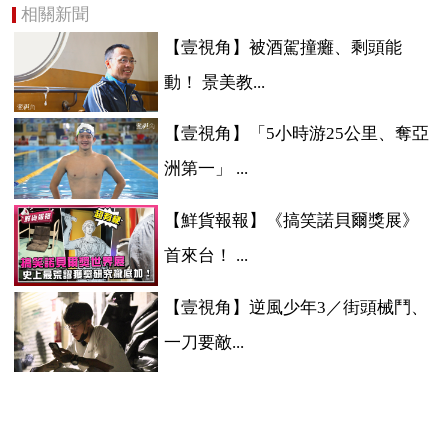
相關新聞
【壹視角】被酒駕撞癱、剩頭能
動！ 景美教...
【壹視角】「5小時游25公里、奪亞
洲第一」 ...
【鮮貨報報】《搞笑諾貝爾獎展》
首來台！ ...
【壹視角】逆風少年3／街頭械鬥、
一刀要敵...