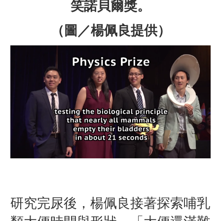
笑諾貝爾獎。
（圖／楊佩良提供）
研究完尿後，楊佩良接著探索哺乳