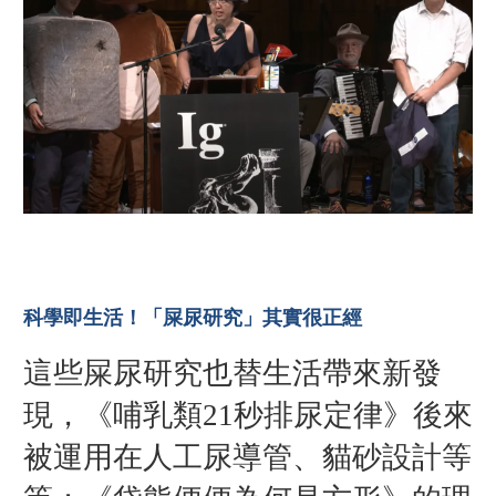
科學即生活！「屎尿研究」其實很正經
這些屎尿研究也替生活帶來新發
現，《哺乳類21秒排尿定律》後來
被運用在人工尿導管、貓砂設計等