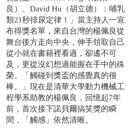
良）、David Hu（胡立德）：哺乳
類21秒排尿定律！」當主持人一宣
布得獎名單，來自台灣的楊佩良從
舞台後方走向中央，伸手領取自己
從小就在書籍裡看過，卻遙不可
及，更從沒幻想過能握在手中的殊
榮。「觸碰到獎盃的感覺真的很
棒。」現在是清華大學動力機械工
程學系助教的楊佩良，回憶起7年
前，首次接下諾貝爾搞笑獎的瞬
間，「觸感」依然清晰。