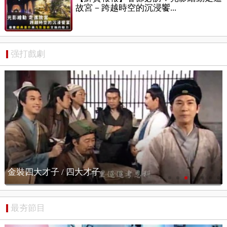
故宮－跨越時空的沉浸饗...
强打戲劇
憨夫成龍 / 卡司元華
最夯節目