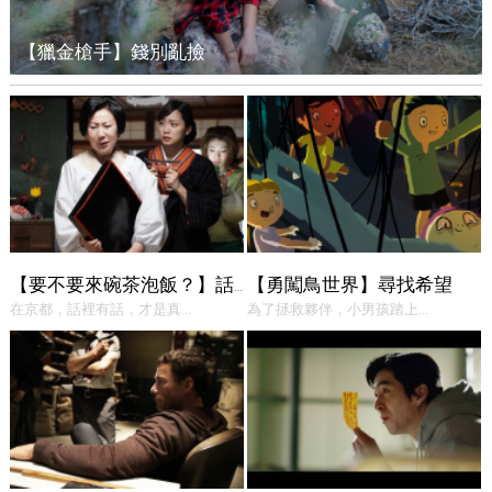
【獵金槍手】錢別亂撿
【勇闖鳥世界】尋找希望
【要不要來碗茶泡飯？】話中有話
在京都，話裡有話，才是真...
為了拯救夥伴，小男孩踏上...