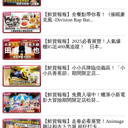
【鮮貨報報】全餐點帶你看！《催眠麥
克風 -Division Rap Bat...
【鮮貨報報】2025必看展覽！人氣爆
棚IG近400萬追蹤！ 日本...
【鮮貨報報】小小兵降臨信義區！「小
小兵香蕉節」期間限定店...
【鮮貨報報】免費入場中！蠟筆小新電
影大冒險期間限定店松菸...
【鮮貨報報】走春必看展覽！Animage
雜誌和吉卜力展 超狂打卡...