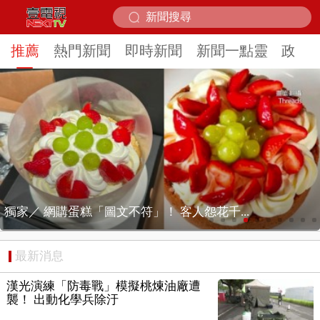
推薦
熱門新聞
即時新聞
新聞一點靈
政治
獨家／ 傻眼！旅客六小時被「載回原點」！ ...
最新消息
漢光演練「防毒戰」模擬桃煉油廠遭
襲！ 出動化學兵除汙