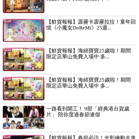
【鮮貨報報】霹靂卡霹靂拉拉！童年回
憶《小魔女DoReMi》25週...
【鮮貨報報】海綿寶寶25歲啦！期間
限定店華山免費入場中 多...
【鮮貨報報】海綿寶寶25歲啦！期間
限定店華山免費入場中 多...
一路看到開工！ 9部「經典港台賀歲
片」 陪你度過春節連假
【鮮貨報報】春節必訪！光影繪動走進