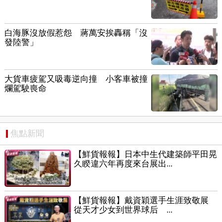
白海豚沒放假惹怨 蔣萬安挨轟稱「沒
發陸警」
大貨車疲駕又吸毒逆向撞 小客車被撞
爛駕駛喪命
焦點新聞
【鮮貨報報】日本中生代建築師平田晃
久睽違六年再度來台展出...
【鮮貨報報】戴資穎選手生涯致敬展
從天才少女到世界球后 ...