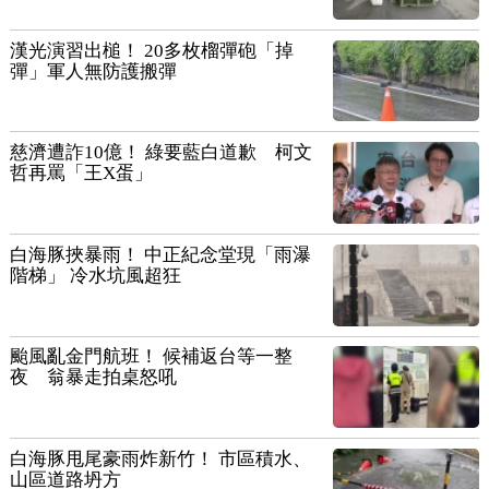
漢光演習出槌！ 20多枚榴彈砲「掉
彈」軍人無防護搬彈
慈濟遭詐10億！ 綠要藍白道歉 柯文
哲再罵「王X蛋」
白海豚挾暴雨！ 中正紀念堂現「雨瀑
階梯」 冷水坑風超狂
颱風亂金門航班！ 候補返台等一整
夜 翁暴走拍桌怒吼
白海豚甩尾豪雨炸新竹！ 市區積水、
山區道路坍方