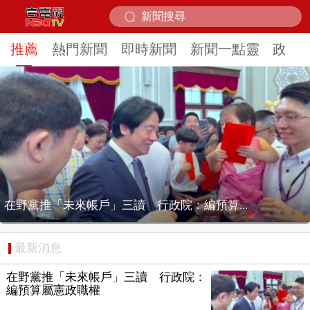
推薦
熱門新聞
即時新聞
新聞一點靈
政治
沖繩直擊白海豚颱風眼 末日狂風…秒變無風...
最新消息
在野黨推「未來帳戶」三讀 行政院：
編預算屬憲政職權