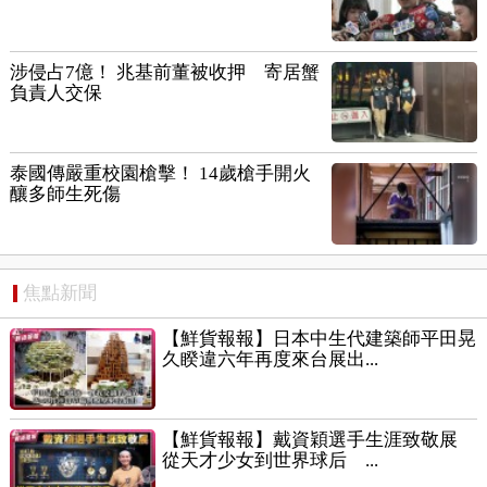
涉侵占7億！ 兆基前董被收押 寄居蟹
負責人交保
泰國傳嚴重校園槍擊！ 14歲槍手開火
釀多師生死傷
焦點新聞
【鮮貨報報】日本中生代建築師平田晃
久睽違六年再度來台展出...
【鮮貨報報】戴資穎選手生涯致敬展
從天才少女到世界球后 ...