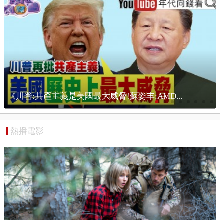
《麥考爾訪台灣!強化美台國安合作!漢光演習...
熱播電影