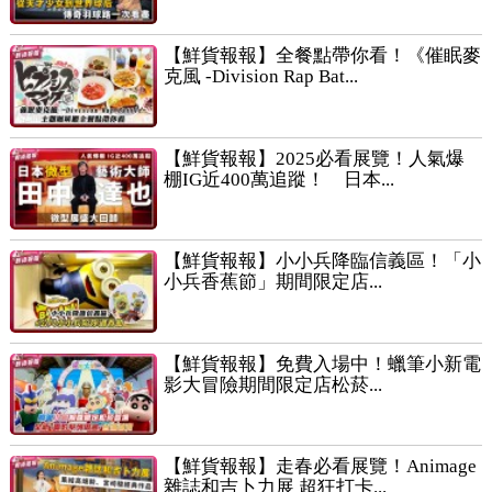
【鮮貨報報】全餐點帶你看！《催眠麥
克風 -Division Rap Bat...
【鮮貨報報】2025必看展覽！人氣爆
棚IG近400萬追蹤！ 日本...
【鮮貨報報】小小兵降臨信義區！「小
小兵香蕉節」期間限定店...
【鮮貨報報】免費入場中！蠟筆小新電
影大冒險期間限定店松菸...
【鮮貨報報】走春必看展覽！Animage
雜誌和吉卜力展 超狂打卡...