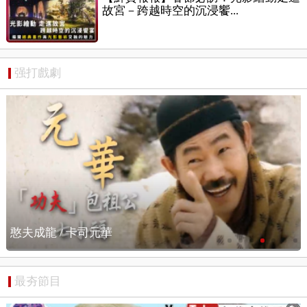
故宮－跨越時空的沉浸饗...
强打戲劇
憨夫成龍 / 搶先看
最夯節目