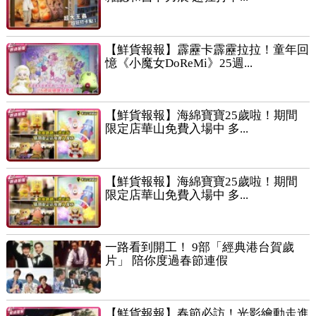
【鮮貨報報】霹靂卡霹靂拉拉！童年回
憶《小魔女DoReMi》25週...
【鮮貨報報】海綿寶寶25歲啦！期間
限定店華山免費入場中 多...
【鮮貨報報】海綿寶寶25歲啦！期間
限定店華山免費入場中 多...
一路看到開工！ 9部「經典港台賀歲
片」 陪你度過春節連假
【鮮貨報報】春節必訪！光影繪動走進