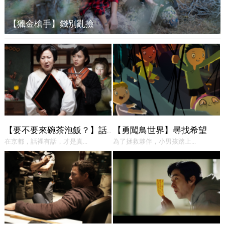
【獵金槍手】錢別亂撿
【勇闖鳥世界】尋找希望
【要不要來碗茶泡飯？】話中有話
在京都，話裡有話，才是真...
為了拯救夥伴，小男孩踏上...