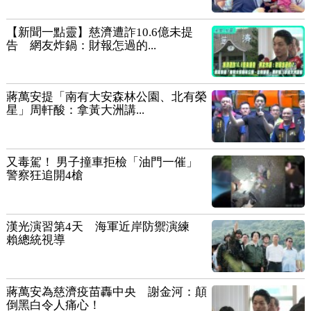
【新聞一點靈】慈濟遭詐10.6億未提
告 網友炸鍋：財報怎過的...
蔣萬安提「南有大安森林公園、北有榮
星」周軒酸：拿黃大洲講...
又毒駕！ 男子撞車拒檢「油門一催」
警察狂追開4槍
漢光演習第4天 海軍近岸防禦演練
賴總統視導
蔣萬安為慈濟疫苗轟中央 謝金河：顛
倒黑白令人痛心！