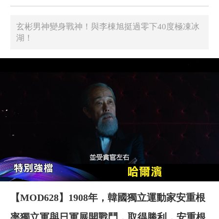
玄彬男神變身戰神！與李棟旭挺過零下40度極凍冰
湖！
【MOD628】1908年，韓國獨立運動家安重根
率獨立軍與日軍展開戰鬥，取得勝利，安重根