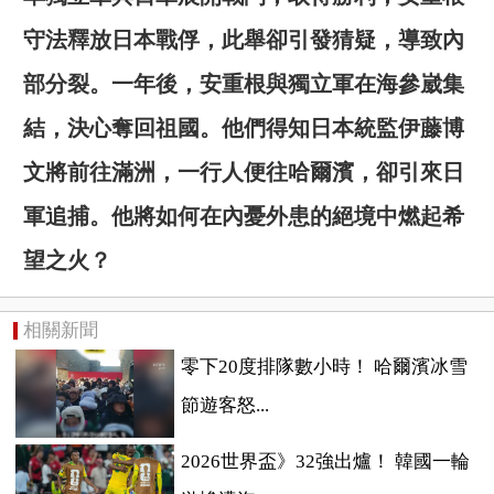
守法釋放日本戰俘，此舉卻引發猜疑，導致內
部分裂。一年後，安重根與獨立軍在海參崴集
結，決心奪回祖國。他們得知日本統監伊藤博
文將前往滿洲，一行人便往哈爾濱，卻引來日
軍追捕。他將如何在內憂外患的絕境中燃起希
望之火？
相關新聞
零下20度排隊數小時！ 哈爾濱冰雪
節遊客怒...
2026世界盃》32強出爐！ 韓國一輪