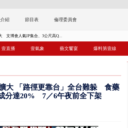
播介紹
節目表
倫理委員會
撞直行騎士 恰遇憲兵隊實戰救援
 「一鴨三吃」、「客家攪福」...
壹直播
壹氣象
藝文饗宴
爆料第壹線
 雨彈將炸台中以北 不排除明...
視察城鎮韌性演習 AIT高雄分...
風雨肆虐菲律賓 土石流災情釀6
擴大 「路徑更靠台」全台難躲 食藥
 惡劣海象船停航 綠島、蘭嶼...
成分達20% 7／6午夜前全下架
告發詐欺 購屋綁定違法農地持分
三天 國軍進行關鍵基礎設施防護...
三車追撞！ 5旬男左腿骨折車體...