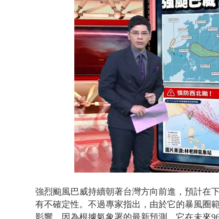
規模歷年最大
Loaded
:
Unmute
14.57%
強烈颱風巴威持續朝著台灣方向前進，預計在
有不確定性。不過專家指出，由於它的暴風圈
影響。
因為根據氣象署的最新預測，它在未來96