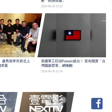
衝「肉身撐牆」
2026-06-30 15:32
 盧秀燕率市府北上 與
美國軍工巨頭Palantir挺台！ 宣布開賣「台
機草案
灣國旗臂章」網嗨翻
2026-06-30 21:34