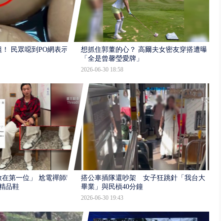
！ 民眾噁到PO網表示
想抓住郭董的心？ 高爾夫女密友穿搭遭曝
「全是曾馨瑩愛牌」
2026-06-30 18:58
在第一位」 尬電禪師鄔
搭公車插隊還吵架 女子狂跳針「我台大
精品鞋
畢業」與民槓40分鐘
2026-06-30 19:43