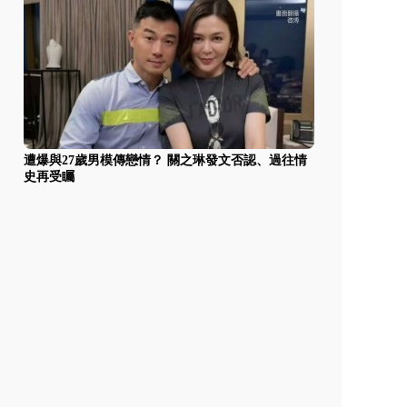
遭爆與27歲男模傳戀情？ 關之琳發文否認、過往情
史再受矚