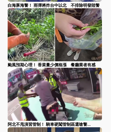
白海豚海警！ 雨彈將炸台中以北 不排除明發陸警
颱風預期心理！ 香菜量少價格漲 餐廳業者有感
阿北不甩演習管制！ 騎車硬闖管制區還嗆警...