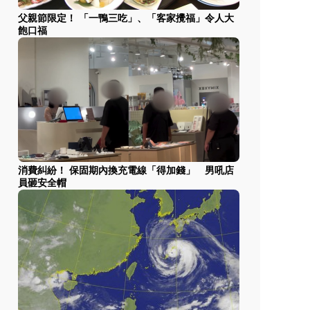
父親節限定！ 「一鴨三吃」、「客家攪福」令人大
飽口福
消費糾紛！ 保固期內換充電線「得加錢」 男吼店
員砸安全帽