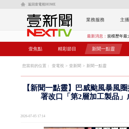
返回壹電視HOME
業務服務
主
最新消息：
外送員搶快
父親節限定！
壹焦點
精彩節目
新聞一點靈
白海豚海警！
您當前的位置：
壹電視
>
壹新聞
>
新聞一點靈
蕭美琴赴高雄
「鯨魚」挾
【新聞一點靈】巴威颱風暴風圈
颱風要來了！
署改口「第2層加工製品」
廣川建設遭
2026-07-05 17:14
漢光演習第
國道南下凌晨