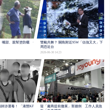
 嘴甜、親幫塗防曬 傳
雙颱共舞？ 關島附近95W「估強又大」下
周恐近台
2026-06-30 14:23
師涉運毒！ 「液態K毒
疑「廠商提前撤展」害牆倒 工作人員急