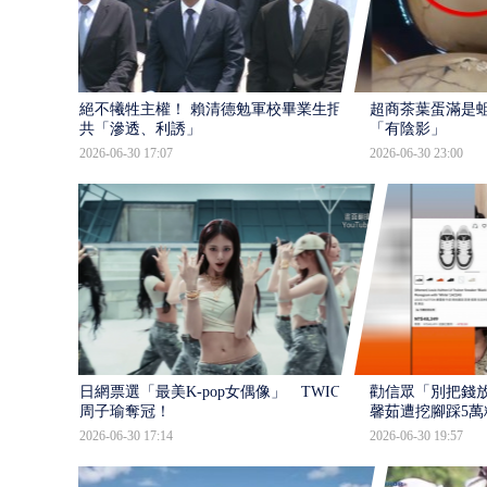
絕不犧牲主權！ 賴清德勉軍校畢業生拒中
超商茶葉蛋滿是蛆
共「滲透、利誘」
「有陰影」
2026-06-30 17:07
2026-06-30 23:00
日網票選「最美K-pop女偶像」 TWICE
勸信眾「別把錢放
周子瑜奪冠！
馨茹遭挖腳踩5萬
2026-06-30 17:14
2026-06-30 19:57