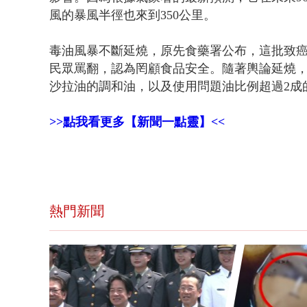
風的暴風半徑也來到350公里。
毒油風暴不斷延燒，原先食藥署公布，這批致
民眾罵翻，認為罔顧食品安全。隨著輿論延燒，
沙拉油的調和油，以及使用問題油比例超過2成
>>點我看更多【新聞一點靈】<<
熱門新聞