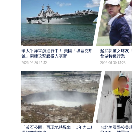
環太平洋軍演進行中！ 美國「埃塞克斯
起底郭董女球友！
號」兩棲攻擊艦投入演習
曾做特種行業
2026-06-30 15:52
2026-06-30 15:28
「黃石公園」再現地熱異象！ 3年內二度
台北美國學校美籍