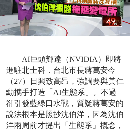
AI巨頭輝達（NVIDIA）即將
進駐北士科，台北市長蔣萬安今
（27）日興致高昂，強調要與黃仁
勳攜手打造「AI生態系」。不過
卻引發藍綠口水戰，質疑蔣萬安的
說法根本是照抄沈伯洋，因為沈伯
洋兩周前才提出「生態系」概念，