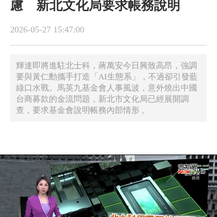
慮 新北文化局要求帳務說明
2026-05-27 15:47:00
​輝達即將進駐北士科，蔣萬安今日興致高昂，強調
要與黃仁勳攜手打造「AI生態系」，不過卻引發藍
綠口水戰。馬英九基金會人事風波，意外燒出中國
台商募款的金流問題，新北市文化局已經展開調
查，要求基金會說明帳務內部情形 。