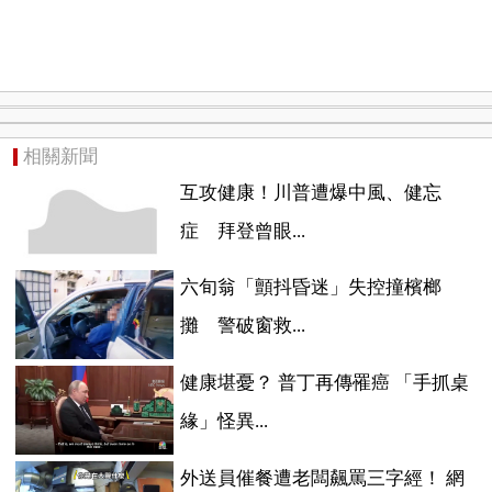
相關新聞
互攻健康！川普遭爆中風、健忘
症 拜登曾眼...
六旬翁「顫抖昏迷」失控撞檳榔
攤 警破窗救...
健康堪憂？ 普丁再傳罹癌 「手抓桌
緣」怪異...
外送員催餐遭老闆飆罵三字經！ 網