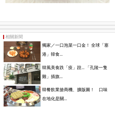
相關新聞
獨家／一口泡菜一口金！ 全球「塞
港」韓食...
韓風美食跌「疫」跤... 「孔陵一隻
雞」插旗...
韓餐飲業搶商機、擴版圖！ 口味
在地化是關...