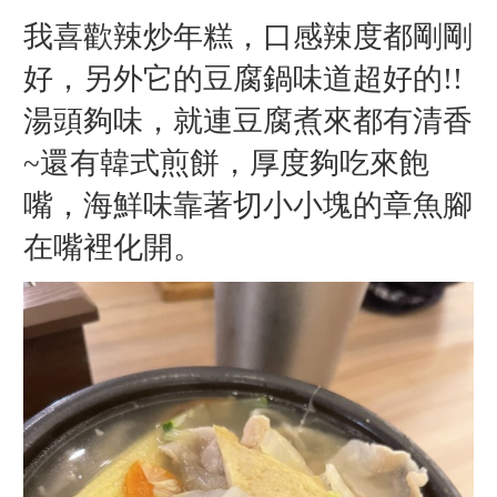
我喜歡辣炒年糕，口感辣度都剛剛
好，另外它的豆腐鍋味道超好的!!
湯頭夠味，就連豆腐煮來都有清香
~還有韓式煎餅，厚度夠吃來飽
嘴，海鮮味靠著切小小塊的章魚腳
在嘴裡化開。