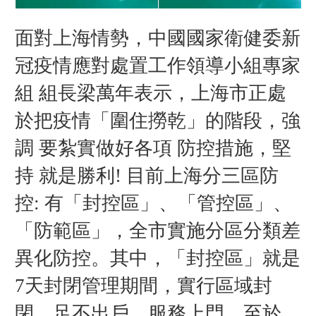
面對上海情勢，中國
國家衛健委
新
冠疫情
應對處置工作領導小組專家
組
組長梁萬年表示，上海市正處
於把疫情「圍住撈乾」的階段，強
調
要紮實做好各項
防控措施，堅
持
就是勝利
目前上海分三區防
!
控
有「封控區」、「管控區」、
:
「防範區」，全市實施分區分類差
異化防控。其中，「封控區」就是
天封閉管理期間，實行區域封
7
閉、足不出戶、服務上門。至於