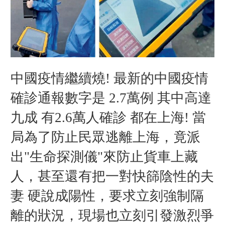
中國疫情繼續燒
最新的中國疫情
!
確診通報數字是
萬例
其中高達
2.7
九成
有
萬人確診
都在上海
當
2.6
!
局為了防止民眾逃離上海，竟派
出
生命探測儀
來防止貨車上藏
"
"
人，甚至還有把一對快篩陰性的夫
妻
硬說成陽性，要求立刻強制隔
離的狀況，現場也立刻引發激烈爭