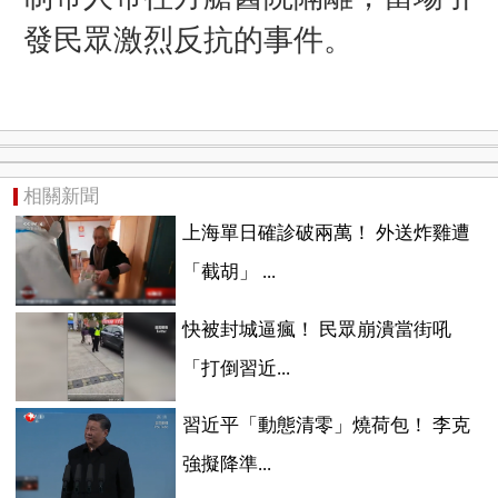
發民眾激烈反抗的事件。
相關新聞
上海單日確診破兩萬！ 外送炸雞遭
「截胡」 ...
快被封城逼瘋！ 民眾崩潰當街吼
「打倒習近...
習近平「動態清零」燒荷包！ 李克
強擬降準...