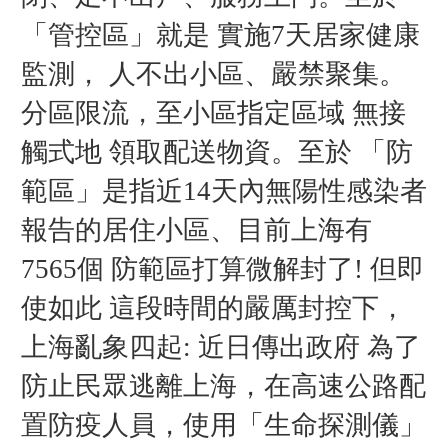
「管控區」就是
實施
天居家健康
7
監測，
人不出小區、嚴禁聚集。
分區限流，至小區指定區域
無接
觸式地
領取配送物資。至於
「防
範區」是指近
天內無陽性感染者
14
報告的居住小區、目前上海有
個
防範區打算微解封了
但即
7565
!
使如此
這段時間的嚴厲封控下，
上海亂象四起
近日傳出政府
為了
:
防止民眾逃離上海，在高速公路配
置防疫人員，使用「生命探測儀」