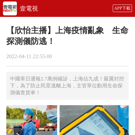
壹電視
APP下載
【欣怡主播】上海疫情亂象 生命
探測儀防逃！
2022-04-11 22:55:00
中國單日通報2.7萬例確診，上海佔九成！嚴厲封控
下，為了防止民眾逃離上海，主管單位動用生命探
測儀查貨車！